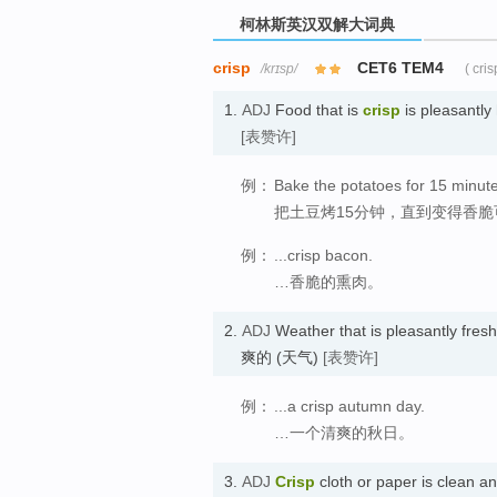
柯林斯英汉双解大词典
crisp
CET6 TEM4
/krɪsp/
( cri
1.
ADJ
Food that is
crisp
is pleasantly
[表赞许]
例：
Bake the potatoes for 15 minutes,
把土豆烤15分钟，直到变得香脆
例：
...crisp bacon.
…香脆的熏肉。
2.
ADJ
Weather that is pleasantly fres
爽的 (天气)
[表赞许]
例：
...a crisp autumn day.
…一个清爽的秋日。
3.
ADJ
Crisp
cloth or paper is clea