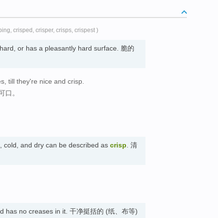
sping, crisped, crisper, crisps, crispest )
 hard, or has a pleasantly hard surface. 脆的
 till they're nice and crisp.
可口。
h, cold, and dry can be described as
crisp
. 清
n and has no creases in it. 干净挺括的 (纸、布等)