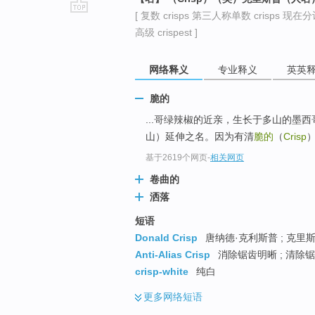
[ 复数 crisps 第三人称单数 crisps 现在分词 
go
高级 crispest ]
top
网络释义
专业释义
英英
脆的
...哥绿辣椒的近亲，生长于多山的墨西哥省城
山）延伸之名。因为有清
脆的
（
Crisp
基于2619个网页
-
相关网页
卷曲的
洒落
短语
Donald Crisp
唐纳德·克利斯普 ; 克里斯
Anti-Alias Crisp
消除锯齿明晰 ; 清除锯
crisp-white
纯白
更多
网络短语