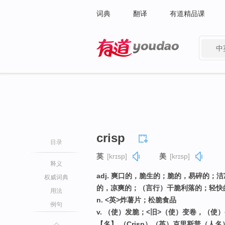
词典
翻译
有道精品课
中
有道 - 网易旗下搜索
crisp
目录
英
[krɪsp]
美
[krɪsp]
释义
adj. 爽口的，脆生的；脆的，易碎的
权威词典
的，凉爽的；（言行）干脆利落的；轻快
用法
n. <英>炸薯片；松脆食品
例句
v. （使）发脆；<旧>（使）变卷，（使
【名】 （Crisp）（英）克里斯普（人名