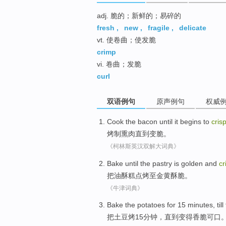
adj. 脆的；新鲜的；易碎的
fresh
,
new
,
fragile
,
delicate
vt. 使卷曲；使发脆
crimp
vi. 卷曲；发脆
curl
双语例句
原声例句
权威
Cook the
bacon
until
it begins to
cris
烤制
熏肉
直到
变脆
。
《柯林斯英汉双解大词典》
Bake
until
the
pastry
is
golden
and
cr
把
油酥
糕点
烤
至
金黄
酥脆。
《牛津词典》
Bake
the
potatoes
for
15
minutes
,
til
把
土豆
烤
15
分钟
，
直到
变得香脆可口