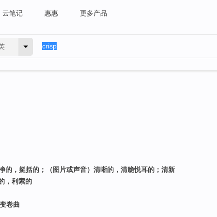
云笔记
惠惠
更多产品
英
；洁净的，挺括的；（图片或声音）清晰的，清脆悦耳的；清新
的，利索的
）变卷曲
）