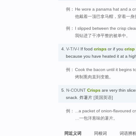
例：
He wore a panama hat and a cri
他戴着一顶巴拿马帽，穿着一身
例：
I slipped between the crisp clea
我钻进了干净平整的被单中。
4.
V-T/V-I
If food
crisps
or if you
crisp
because you have heated it at a 
例：
Cook the bacon until it begins to
烤制熏肉直到变脆。
5.
N-COUNT
Crisps
are very thin slice
snack. 炸薯片
[英国英语]
例：
...a packet of onion-flavoured cr
…一包洋葱味的薯片。
同近义词
同根词
词语辨