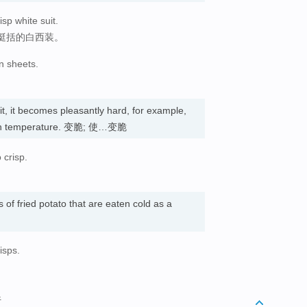
sp white suit.
挺括的白西装。
n sheets.
it, it becomes pleasantly hard, for example,
high temperature. 变脆; 使…变脆
 crisp.
s of fried potato that are eaten cold as a
isps.
析