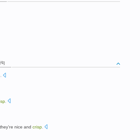
例句
p
.
isp
.
l they
're nice
and
crisp
.
。