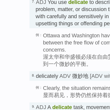
ADJ
You use
delicate
to descri
7.
problem, matter, or discussion 
with carefully and sensitively in
upsetting things or offending
Ottawa and Washington have 
例：
between the free flow of co
concerns.
渥太华和华盛顿必须在自由
到一个微妙的平衡。
delicately
ADV
微妙地
[ADV wit
8.
Clearly, the situation remain
例：
显而易见，形势仍然保持着
ADJ
A
delicate
task, movement,
9.