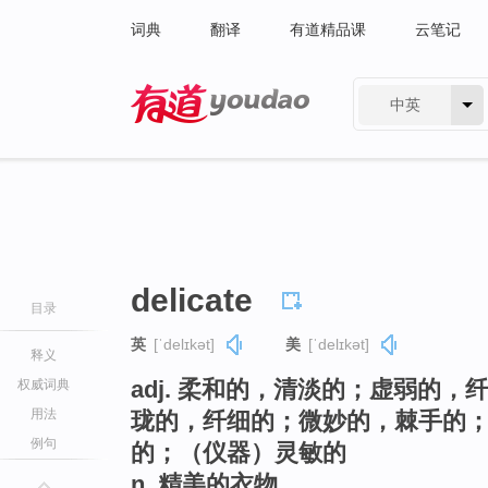
词典
翻译
有道精品课
云笔记
中英
有道 - 网易旗下搜索
delicate
目录
英
[ˈdelɪkət]
美
[ˈdelɪkət]
释义
adj. 柔和的，清淡的；虚弱的
权威词典
用法
珑的，纤细的；微妙的，棘手的
例句
的；（仪器）灵敏的
n. 精美的衣物