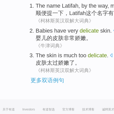
The
name
Latifah
, by the
way
, 
顺便
提一下，
Latifah
这个
名字
有
《柯林斯英汉双解大词典》
Babies
have very
delicate
skin
.
婴儿
的
皮肤
非常
娇嫩
。
《牛津词典》
The skin
is much too
delicate
.
皮肤
太
过娇嫩了。
《柯林斯英汉双解大词典》
更多双语例句
关于有道
Investors
有道智选
官方博客
技术博客
诚聘英