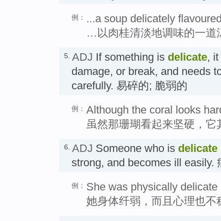
...a soup delicately flavoure
例：
…以肉桂清淡地调味的一道
ADJ
If something is
delicate
, i
5.
damage, or break, and needs to
carefully. 易碎的; 脆弱的
Although the coral looks hard,
例：
虽然那珊瑚看起来坚硬，它
ADJ
Someone who is
delicate
6.
strong, and becomes ill easil
She was physically delicate 
例：
她身体纤弱，而且心理也不