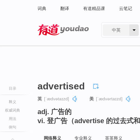
词典
翻译
有道精品课
云笔记
中英
有道 - 网易旗下搜索
advertised
目录
英
[ˈædvətaɪzd]
美
[ˈædvərtaɪzd]
释义
adj. 广告的
权威词典
用法
vi. 登广告（advertise 的过
例句
网络释义
专业释义
英英释义