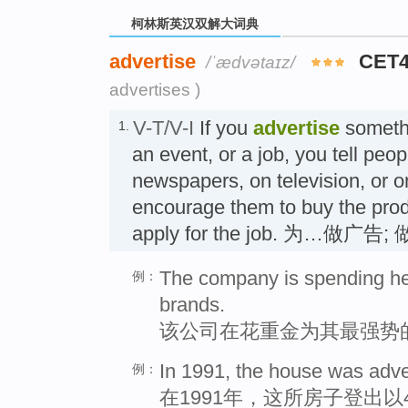
柯林斯英汉双解大词典
advertise
CET4
/ˈædvətaɪz/
advertises )
V-T/V-I
If you
advertise
somethi
1.
an event, or a job, you tell peop
newspapers, on television, or on
encourage them to buy the produ
apply for the job. 为…做广告
The company is spending heav
例：
brands.
该公司在花重金为其最强势
In 1991, the house was adver
例：
在1991年，这所房子登出以