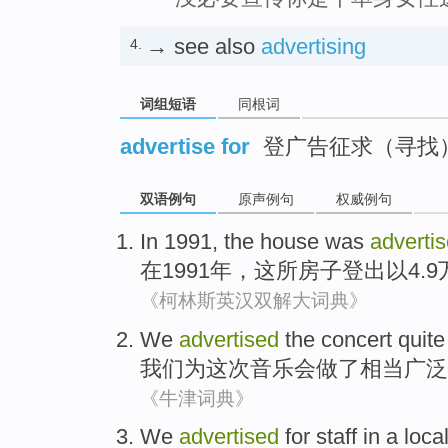
→ see also
advertising
4.
词组短语
同根词
advertise for
登广告征求（寻找
双语例句
原声例句
权威例句
In
1991,
the
house
was
adverti
在
1991年，
这
所房子
登出
以
4.
《柯林斯英汉双解大词典》
We
advertised
the
concert
quite
我们
为这次
音乐会
做了
相当
广泛
《牛津词典》
We
advertised
for
staff
in
a
loca