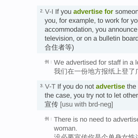
V-I
If you
advertise
for
someone
2.
you, for example, to work for y
accommodation, you announce i
television, or on a bulleti
合住者等)
We advertised for staff in a
例：
我们在一份地方报纸上登了
V-T
If you do not
advertise
the 
3.
the case, you try not to let othe
宣传
[usu with brd-neg]
There is no need to advertise
例：
woman.
没必要宣传你是个单身女性