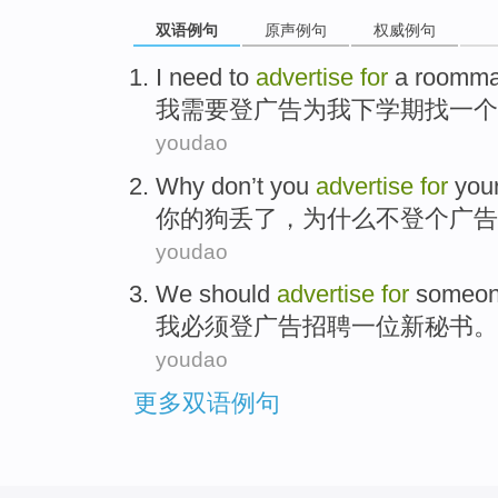
双语例句
原声例句
权威例句
I
need to
advertise
for
a
roomma
我
需要
登广告
为
我
下学期
找
一个
youdao
Why
don’t
you
advertise
for
your
你
的
狗
丢
了，
为什么
不
登个广告
youdao
We
should
advertise
for
someone
我
必须
登
广告
招聘一位新秘书。
youdao
更多双语例句