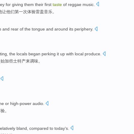
ley
for
giving
them their
first
taste
of
reggae
music
.
他
让
他们
第一次
体验
雷盖
音乐。
p and rear of
the tongue
and
around its periphery.
ting
,
the locals
began
perking
it up with local produce.
开始
加些土特产来调味
。
ne
or
high-power
audio
.
体验
。
relatively
bland
,
compared
to
today
's.