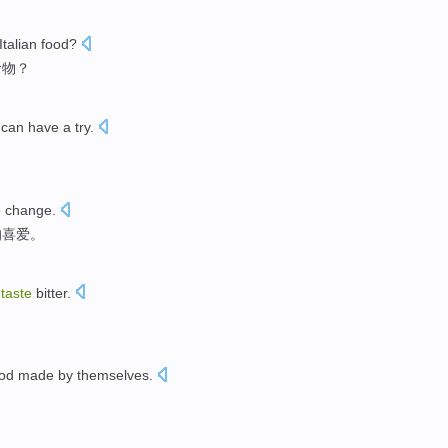
Italian food?
食物？
can have a try.
e change.
的喜爱。
l
taste
bitter.
。
od made by themselves.