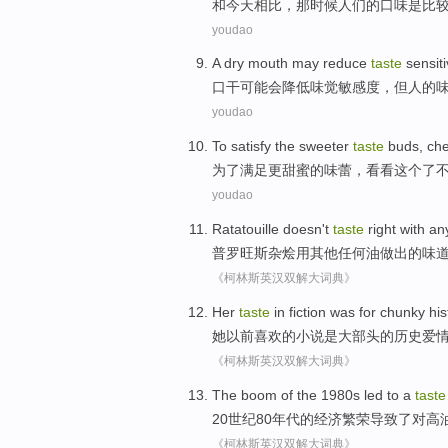
和
今天
相比
，
那
时候人们
的
口味
是
比
youdao
A
dry
mouth
may
reduce
taste
sensiti
口
干
可能会
降低
味觉
敏感度
，
但
人的
youdao
To
satisfy
the
sweeter
taste
buds
,
che
为了
满足
更甜蜜
的
味蕾
，
看看
这个
了
youdao
Ratatouille doesn't
taste
right
with
an
普罗旺斯
杂烩
用
其他
任何
油做出的
味
《柯林斯英汉双解大词典》
Her
taste
in
fiction
was
for chunky
his
她
以前喜欢
的
小说
是
大部头
的
历史
爱
《柯林斯英汉双解大词典》
The
boom
of
the 1980
s
led to
a
taste
20世纪80
年代
的
经济繁荣
导致
了
对
高
《柯林斯英汉双解大词典》