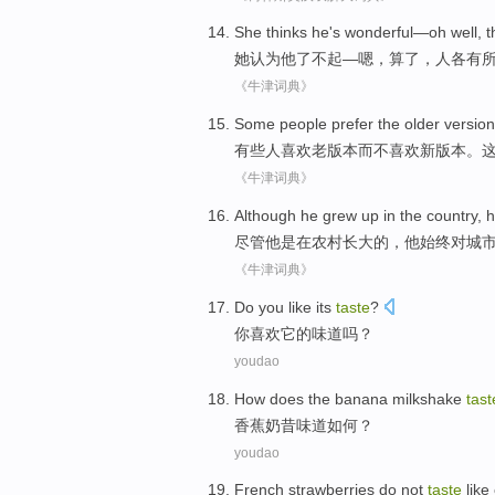
She
thinks
he
's wonderful
—
oh well
, 
她
认为
他
了不起
—
嗯
，算了，
人各有
《牛津词典》
Some
people
prefer
the older
version
有些
人
喜欢
老
版本
而不喜欢
新
版本。
《牛津词典》
Although
he
grew up
in
the country
, 
尽管
他
是
在
农村
长大
的，他
始终
对
城
《牛津词典》
D
o you like its
taste
?
你
喜欢它的味道吗？
youdao
H
ow does the banana milkshake
tast
香
蕉奶昔味道如何？
youdao
F
rench strawberries do not
taste
like