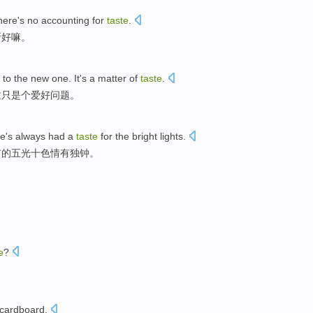
there's
no
accounting
for
taste
.
所好
嘛。
to the
new
one.
It
's
a
matter
of
taste
.
这
只是
个
爱好
问题
。
he
's always
had a
taste
for
the bright
lights.
市
的五光十色情有独钟。
e
?
 cardboard.