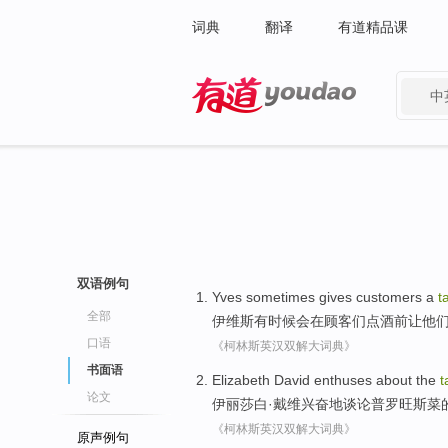
词典
翻译
有道精品课
中
有道 - 网易旗下搜索
双语例句
Yves
sometimes
gives
customers
a
t
全部
伊维斯
有时候会
在
顾客们
点酒
前
让
他
口语
《柯林斯英汉双解大词典》
书面语
Elizabeth
David
enthuses
about
the
t
论文
伊丽莎白
·
戴维
兴奋地
谈论
普罗旺斯
菜
《柯林斯英汉双解大词典》
原声例句