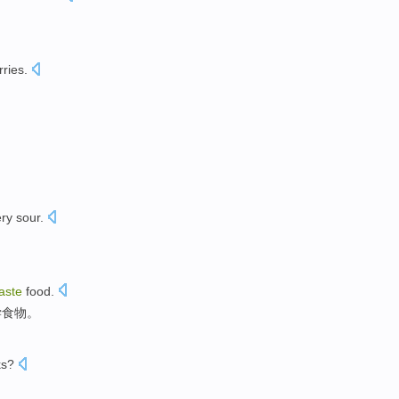
ries.
ry sour.
。
taste
food.
尝食物。
ks?