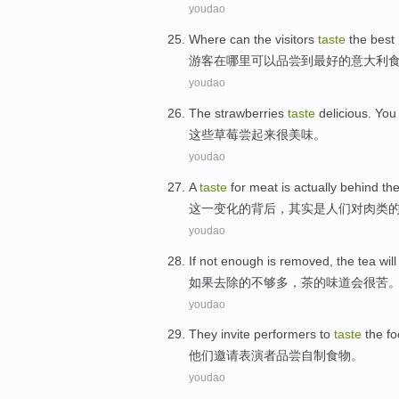
youdao
W
here can the visitors
taste
the best 
游
客在哪里可以品尝到最好的意大利
youdao
T
he strawberries
taste
delicious. You 
这
些草莓尝起来很美味。
youdao
A
taste
for meat is actually behind th
这
一变化的背后，其实是人们对肉类
youdao
I
f not enough is removed, the tea wil
如
果去除的不够多，茶的味道会很苦
youdao
T
hey invite performers to
taste
the fo
他
们邀请表演者品尝自制食物。
youdao