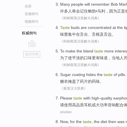
Many
people
will
remember
Bob
Mar
全部
许多
人
将会
记住
鲍勃
•
马利
，因为正是
音频例句
《柯林斯英汉双解大词典》
视频例句
Taste
buds are
concentrated
at
the ti
权威例句
味蕾
集中
在
舌尖、舌根及
舌
边。
《柯林斯英汉双解大词典》
go
To
make the
bland
taste
more
interes
返回词典
top
为了
使
平淡
的
口味
更
有味道
，
当地人
《柯林斯英汉双解大词典》
Sugar coating
hides
the
taste
of
pills
.
糖衣
掩盖
了药片
的
药味
。
《新英汉大辞典》
Please
taste
with
high-quality
earpho
请
使用
高品质
耳机
或
大功率
音响
配合
youdao
Now, for
the
taste
, the diet
then
was