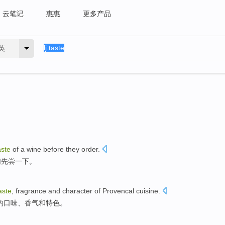
云笔记
惠惠
更多产品
英
aste
of a
wine
before
they
order.
们
先
尝
一下。
aste
,
fragrance
and
character
of
Provencal
cuisine
.
的
口味
、
香气
和
特色
。