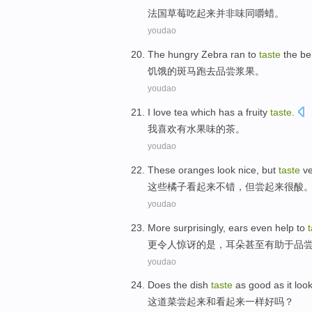
法
国草莓吃起来并非味同嚼蜡。
youdao
T
he hungry Zebra ran to
taste
the ber
饥
饿的斑马跑去品尝浆果。
youdao
I
love tea which has a fruity
taste
.
我
喜欢有水果味的茶。
youdao
T
hese oranges look nice, but
taste
ve
这
些橘子看起来不错，但尝起来很酸
youdao
M
ore surprisingly, ears even help to
更
令人惊讶的是，耳朵甚至有助于品
youdao
D
oes the dish
taste
as good as it loo
这
道菜尝起来和看起来一样好吗？