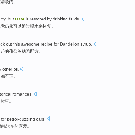
较
清淡
的。
vity
,
but
taste
is restored
by
drinking fluids
.
味觉
仍然
可以
通过
喝水来恢复。
ck out
this
awesome
recipe
for Dandelion
syrup
.
不起
的
蒲公英
糖浆
配方
。
y
other
oil
.
道都
不正。
torical
romances
.
情故事
。
for petrol-guzzling
cars
.
油耗汽车的喜爱。