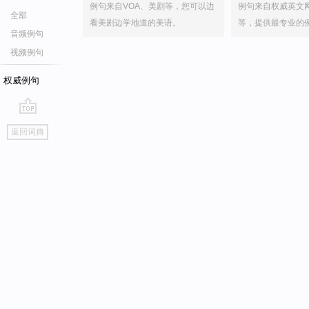
例句来自VOA、美剧等，您可以边
例句来自权威英文
全部
看美剧边学地道的美语。
等，提供最专业的
音频例句
视频例句
权威例句
go
返回词典
top