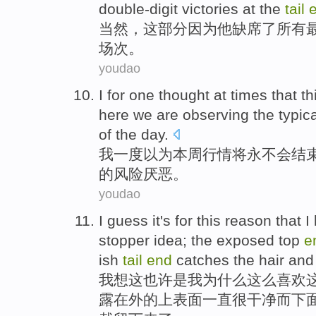
double-digit
victories
at the
tail
当然
，
这
部分
因为
他
缺席
了
所有
场次
。
youdao
I
for one thought at
times that
th
here
we
are observing
the
typic
of
the day.
我
一度
以为
本周
行情
将
永不
会
结
的
风险
厌恶
。
youdao
I
guess
it
's
for
this
reason
that I
stopper idea
; the
exposed
top
e
ish
tail
end
catches
the hair
and
我
想
这
也许
是
我
为什么
这么
喜欢
露
在外
的
上表面
一直
很
干净
而
下