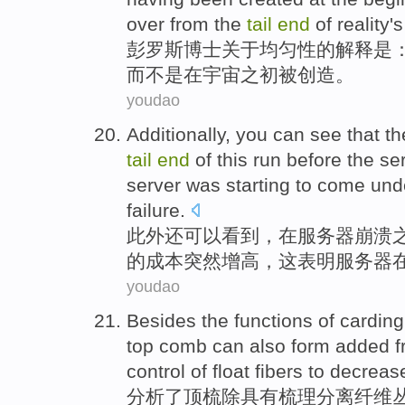
over from
the
tail
end
of reality'
彭罗斯
博士
关于
均匀性
的
解释
是
而
不是
在
宇宙
之初
被
创造
。
youdao
Additionally
,
you can
see
that t
tail
end
of
this
run
before
the
se
server
was
starting to
come und
failure
.
此外
还
可以
看到
，在
服务器
崩溃
的
成本
突然增高
，
这
表明
服务器
youdao
Besides
the
functions
of
carding
top
comb can
also
form
added
f
control
of
float
fibers
to
decreas
分析了
顶
梳
除
具有
梳理
分离
纤维