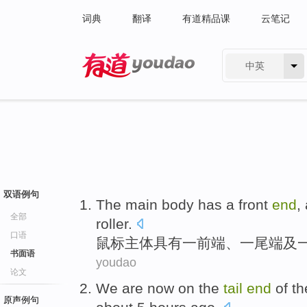
词典
翻译
有道精品课
云笔记
中英
有道 - 网易旗下搜索
双语例句
The main
body
has
a
front
end
,
全部
roller
.
口语
鼠标
主体
具有
一
前端
、一
尾端
及
书面语
youdao
论文
We
are now
on
the
tail
end
of
th
原声例句