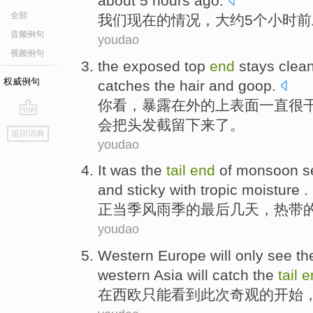
about
5
hours
ago
.
全部
我们
现在
的
情况
，
大约
5
个小时
前
音频例句
youdao
视频例句
the
exposed
top
end
stays
clea
权威例句
catches the
hair
and goop.
你看，
暴露
在外的上表面
一直
很
会
把
头发
截留下来了。
go
返回词典
top
youdao
It was the
tail
end
of
monsoon
s
and
sticky with
tropic
moisture .
正当季风
雨季
的
最后
几天，
热带
youdao
Western
Europe will
only
see
th
western Asia
will
catch
the
tail
e
在
西欧
只能
看到
此次
奇观
的
开始