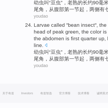
幼虫
叫
“
豆
虫
”，
老
熟
的
长
约
90
毫
尾
角
，
从
腹部
第一
节
起
，
两侧
有
youdao
Larvae
called
"
bean
insect
",
the
head
of
peak green
, the
color
is
the
abdomen is
first
quarter
up
,
line
.
幼虫
叫
“
豆
虫
”，
老
熟
的
长
约
90
毫
尾
角
，
从
腹部
第一
节
起
，
两侧
有
youdao
关于有道
Investors
有道智选
官方博客
技术博客
诚聘英