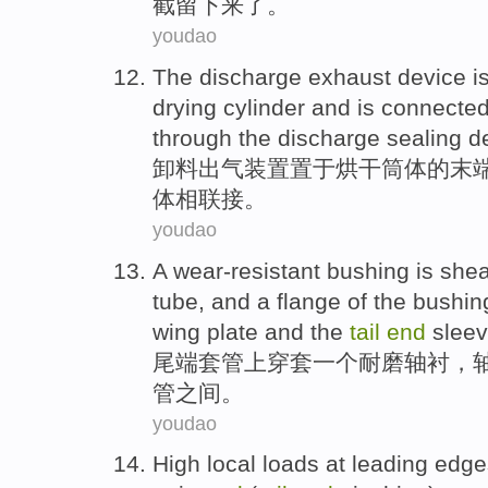
截留
下来了。
youdao
The
discharge
exhaust
device
i
drying
cylinder
and
is connecte
through the
discharge
sealing
d
卸
料
出气
装置
置于
烘干
筒
体
的
末
体
相
联接。
youdao
A
wear-resistant
bushing
is
she
tube, and
a flange
of the
bushin
wing
plate
and
the
tail
end
slee
尾端
套管
上
穿
套
一个
耐磨
轴衬
，
管
之间。
youdao
High
local
loads at leading edg