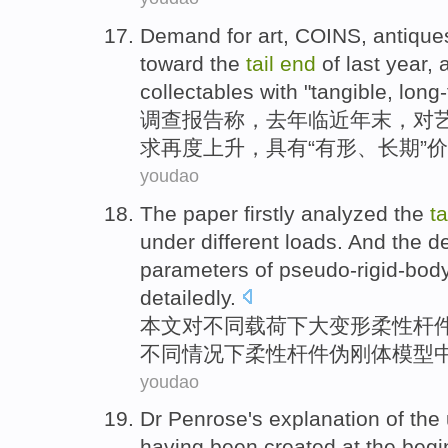
Demand
for
art
,
COINS
,
antique
toward
the
tail
end
of
last year
, 
collectables
with
"
tangible
,
long
调查
报告
称
，
去年
临近
年末
，
对
求
再度
上升
，
具有
“
有形
、
长期
”
价
youdao
The paper firstly
analyzed
the
ta
under
different
loads
. And the
d
parameters
of
pseudo-rigid-bod
detailedly
.
本文
对
不同
载荷
下
大变形
柔性
杆
不同情况下柔性杆件伪刚体
模型
youdao
Dr Penrose
's
explanation
of
the
having
been
created
at
the
begi