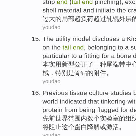
strip
end
(
tail
end
pinching),
exc
shell material and initiate
the
cra
过大
的
局部
超负荷
超过
轧辊外层
youdao
The utility
model
discloses
a
Ki
on
the
tail
end
,
belonging to
a s
particular
to
a
fitting for a
bone
dr
本
实用新型
公开了
一种
尾端
带
中
械
，
特别是
骨钻的附件。
youdao
Previous
tissue
culture
studies
world
indicated that
tinkering
wit
protein
from being flagged for
d
先前
世界
范围内
数个
实验室
的
组
将阻止
这个
蛋白
降解
或
激活。
youdao