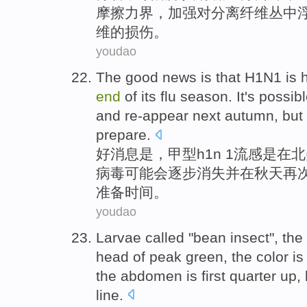
摩擦力
界
，
加强
对分离
纤维
丛中
维的
损伤
。
youdao
The
good news
is
that
H1N1
is h
end
of
its flu
season
. It's possib
and
re-appear
next autumn
,
but
prepare
.
好消息
是
，
甲型h1n 1流感
是在
北
病毒
可能会
逐步
消失
并
在
秋天
再
准备时间。
youdao
Larvae
called
"
bean
insect
",
the
head
of
peak green
, the
color
is
the
abdomen is
first
quarter
up
,
line
.