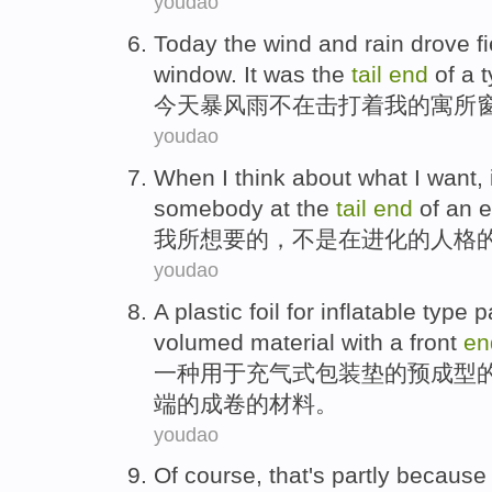
youdao
Today
the wind and rain
drove f
window
. It was
the
tail
end
of a
今天
暴风雨不在
击打
着
我
的
寓所
youdao
When
I
think
about what
I want
, 
somebody
at
the
tail
end
of
an
e
我
所想
要
的
，
不是
在
进化
的
人格
youdao
A
plastic foil
for
inflatable type
p
volumed
material
with
a
front
en
一种
用于
充气式
包装
垫
的预成型
端
的成卷的
材料
。
youdao
Of course
,
that's
partly
because