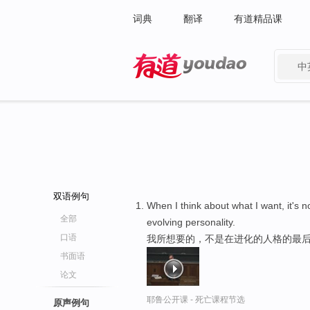
词典
翻译
有道精品课
中
有道 - 网易旗下搜索
双语例句
When I think about what I want, it's 
全部
evolving personality.
口语
我所想要的，不是在进化的人格的最后
书面语
论文
耶鲁公开课 - 死亡课程节选
原声例句