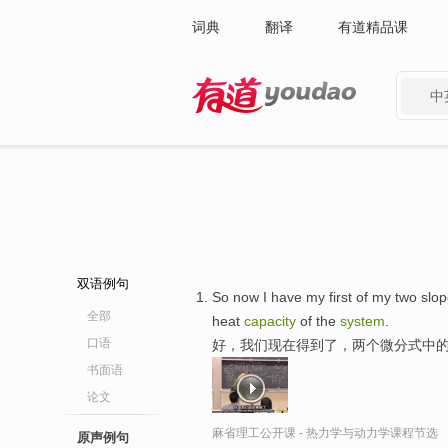
词典
翻译
有道精品课
中
有道 - 网易旗下搜索
双语例句
So now I have my first of my two slop
全部
heat
capacity
of the
system
.
口语
好，我们现在得到了，两个微分式中的
书面语
论文
麻省理工公开课 - 热力学与动力学课程节选
原声例句