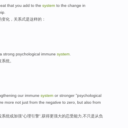
eat that you add to the
system
to the change in
hip.
的变化，关系式是这样的：
 a strong psychological immune
system
.
疫系统。
engthening our immune
system
or stronger "psychological
e more not just from the negative to zero, but also from
系统或加强“心理引擎“,获得更强大的忍受能力,不只是从负