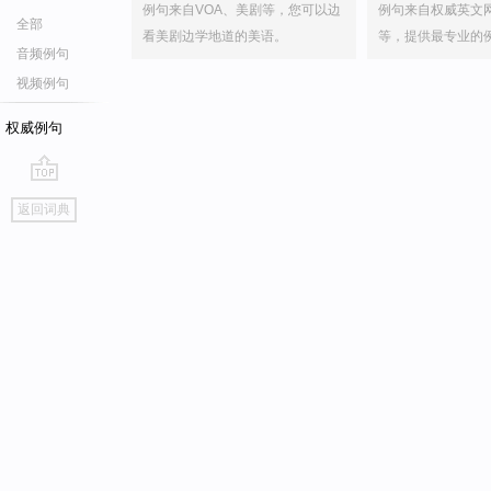
例句来自VOA、美剧等，您可以边
例句来自权威英文
全部
看美剧边学地道的美语。
等，提供最专业的
音频例句
视频例句
权威例句
go
返回词典
top