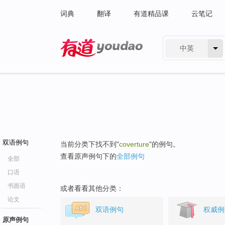
词典
翻译
有道精品课
云笔记
中英
有道 - 网易旗下搜索
双语例句
当前分类下找不到"
coverture
"的例句。
查看原声例句下的
全部例句
全部
口语
书面语
或者看看其他分类：
论文
双语例句
权威例
原声例句