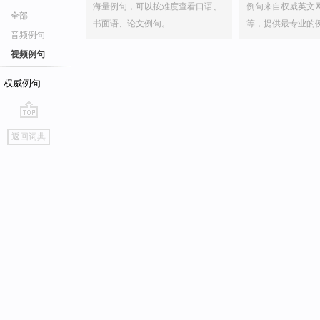
海量例句，可以按难度查看口语、
例句来自权威英文
全部
书面语、论文例句。
等，提供最专业的
音频例句
视频例句
权威例句
go
返回词典
top