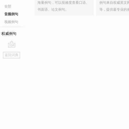
海量例句，可以按难度查看口语、
例句来自权威英文
全部
书面语、论文例句。
等，提供最专业的
音频例句
视频例句
权威例句
go
返回词典
top