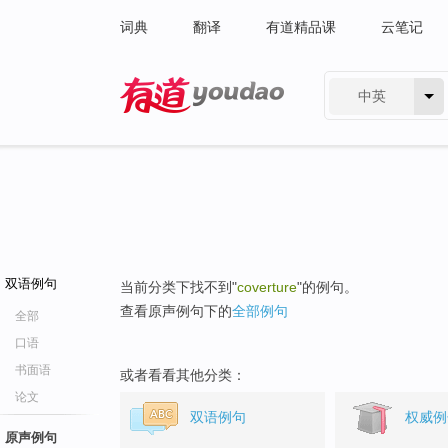
词典
翻译
有道精品课
云笔记
中英
有道 - 网易旗下搜索
双语例句
当前分类下找不到"
coverture
"的例句。
查看原声例句下的
全部例句
全部
口语
书面语
或者看看其他分类：
论文
双语例句
权威例
原声例句