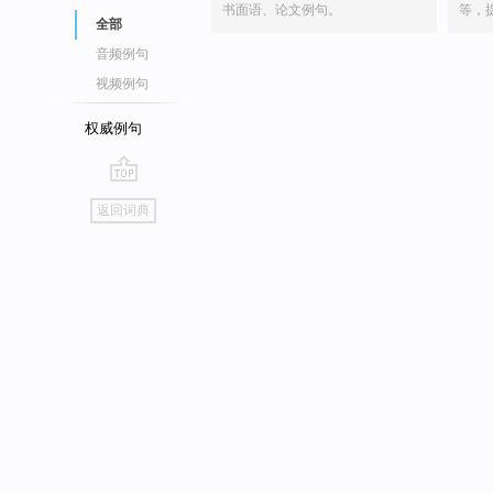
书面语、论文例句。
等，
全部
音频例句
视频例句
权威例句
go
返回词典
top