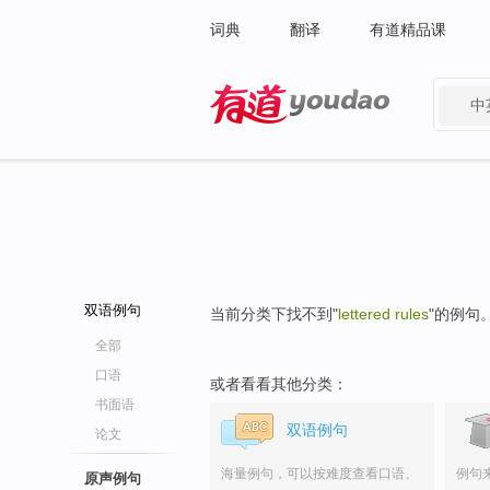
词典
翻译
有道精品课
中
有道 - 网易旗下搜索
双语例句
当前分类下找不到"
lettered rules
"的例句
全部
口语
或者看看其他分类：
书面语
双语例句
论文
海量例句，可以按难度查看口语、
例句
原声例句