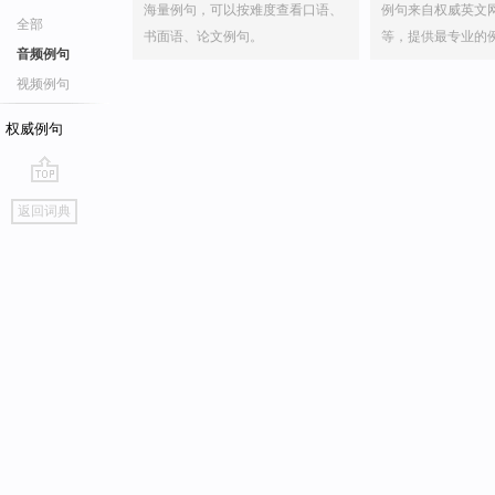
海量例句，可以按难度查看口语、
例句来自权威英文
全部
书面语、论文例句。
等，提供最专业的
音频例句
视频例句
权威例句
go
返回词典
top