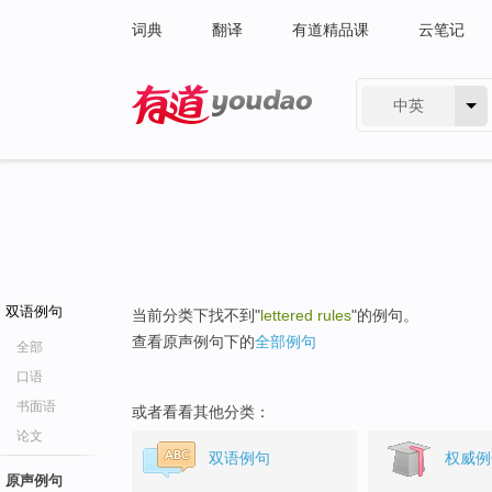
词典
翻译
有道精品课
云笔记
中英
有道 - 网易旗下搜索
双语例句
当前分类下找不到"
lettered rules
"的例句。
查看原声例句下的
全部例句
全部
口语
书面语
或者看看其他分类：
论文
双语例句
权威例
原声例句