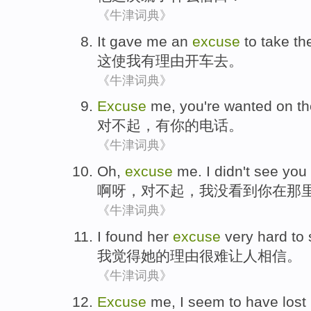
《牛津词典》
It
gave
me
an
excuse
to
take th
这
使
我
有
理由
开车
去。
《牛津词典》
Excuse
me
,
you're
wanted
on th
对不起
，有
你
的
电话
。
《牛津词典》
Oh
,
excuse
me
.
I
didn't
see
you
啊呀
，
对不起
，
我
没
看到
你
在那
《牛津词典》
I
found
her
excuse
very hard
to
我
觉得
她
的
理由
很难
让
人相信
。
《牛津词典》
Excuse
me
,
I
seem to
have lost