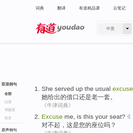
词典
翻译
有道精品课
云笔记
中英
有道 - 网易旗下搜索
双语例句
She
served up
the
usual
excuse
全部
她
给出
的
借口
还是老一套
。
口语
《牛津词典》
书面语
Excuse
me
,
is
this
your
seat
?
论文
对不起
，
这
是
您
的
座位
吗？
原声例句