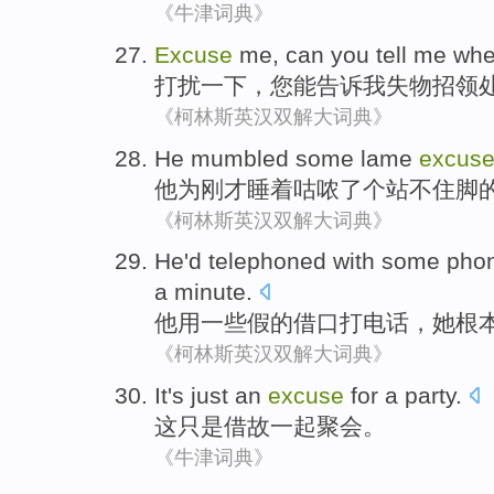
《牛津词典》
Excuse
me
,
can
you
tell
me
whe
打扰
一下，
您
能
告诉
我
失物
招领
《柯林斯英汉双解大词典》
He
mumbled some lame
excus
他
为刚才睡着
咕哝
了个站不住脚
《柯林斯英汉双解大词典》
He
'd
telephoned
with
some
pho
a minute.
他用
一些
假
的
借口
打电话
，
她
根
《柯林斯英汉双解大词典》
It
's just
an
excuse
for a
party
.
这
只是
借故
一起聚会
。
《牛津词典》