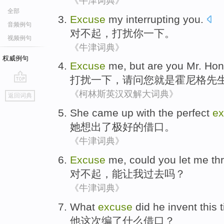
《牛津词典》
全部
Excuse
my interrupting
you
.
音频例句
对不起
，
打扰
你
一下。
视频例句
《牛津词典》
权威例句
Excuse
me
, but are
you
Mr. Hon
打扰
一下，请问
您
就是
霍尼
格先
go
《柯林斯英汉双解大词典》
返回词典
top
She
came up with
the
perfect
ex
她
想出
了
极好的
借口
。
《牛津词典》
Excuse
me
,
could you
let
me
th
对不起
，
能
让
我
过去
吗？
《牛津词典》
What
excuse
did
he
invent
this 
他
这次
编
了
什么
借口
？