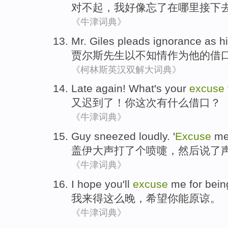
对不起
，
我
好像
忘了在哪里接下
《牛津词典》
Mr. Giles pleads ignorance
as
h
贾尔斯
先生以不知情
作为
他
的借
《柯林斯英汉双解大词典》
Late again
!
What
's
your
excuse
又
迟到了！
你
这次
有什么
借口
？
《牛津词典》
Guy
sneezed
loudly
. '
Excuse
m
盖伊
大声
打了个
喷嚏
，然后
说
了声
《牛津词典》
I
hope
you
'll
excuse
me for
bei
我
来得
这么
晚
，
希望
你
能
原谅
。
《牛津词典》