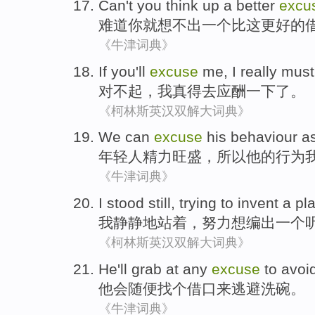
Can't
you
think up
a
better
excu
难道
你就
想不
出
一个
比
这
更好
的
《牛津词典》
If you'll
excuse
me
,
I
really
must
对不起
，
我
真
得
去应酬一下了
。
《柯林斯英汉双解大词典》
We
can
excuse
his
behaviour
a
年轻人
精力旺盛，所以
他
的
行为
《牛津词典》
I
stood
still,
trying
to
invent
a
pl
我
静静地
站
着，
努力
想
编出
一个
《柯林斯英汉双解大词典》
He
'll
grab at any
excuse
to
avoi
他
会
随便
找个
借口
来
逃避
洗
碗。
《牛津词典》