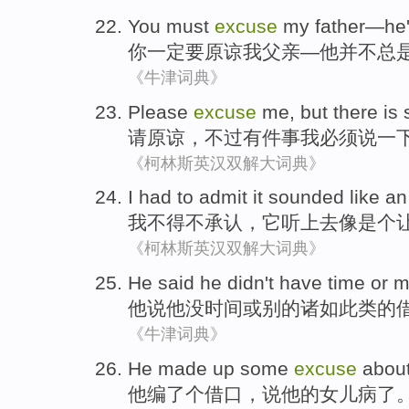
You
must
excuse
my
father
—
he
你
一定要
原谅
我
父亲
—
他
并不
总
《牛津词典》
Please
excuse
me
,
but
there is
请
原谅
，
不过
有
件事
我
必须
说
一
《柯林斯英汉双解大词典》
I
had to
admit
it
sounded
like
an
我
不得不
承认
，
它
听上去
像
是个
《柯林斯英汉双解大词典》
He
said
he
didn't have
time
or
m
他
说
他
没
时间
或
别的
诸如此类
的
《牛津词典》
He
made up
some
excuse
abou
他
编
了个
借口
，
说
他
的
女儿
病
了