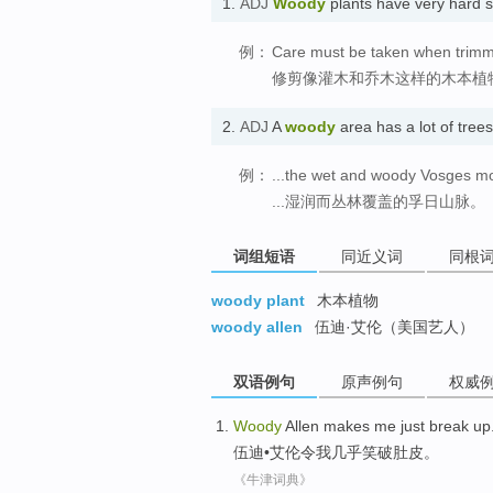
1.
ADJ
Woody
plants have very har
例：
Care must be taken when trimmi
修剪像灌木和乔木这样的木本植
2.
ADJ
A
woody
area has a lot of tr
例：
...the wet and woody Vosges m
...湿润而丛林覆盖的孚日山脉。
词组短语
同近义词
同根
woody plant
木本植物
woody allen
伍迪·艾伦（美国艺人）
双语例句
原声例句
权威
Woody
Allen
makes
me
just
break
up
伍迪
•
艾伦
令
我
几乎
笑
破
肚皮。
《牛津词典》