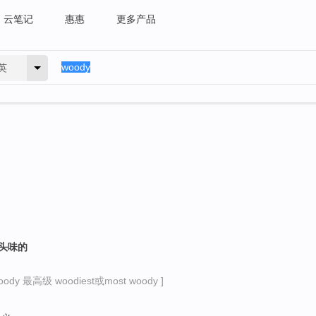
云笔记
惠惠
更多产品
英
木头味的
ody 最高级 woodiest或most woody ]