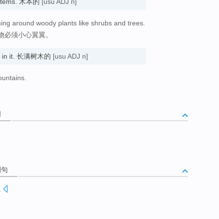
d stems. 木本的
[usu ADJ n]
ng around woody plants like shrubs and trees.
物必须小心翼翼。
ees in it. 长满树木的
[usu ADJ n]
ountains.
词
例句
.