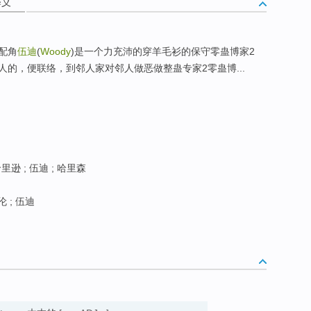
释义
配角
伍迪
(
Woody
)是一个力充沛的穿羊毛衫的保守零蛊博家2
的，便联络，到邻人家对邻人做恶做整蛊专家2零蛊博...
里逊 ; 伍迪 ; 哈里森
伦 ; 伍迪