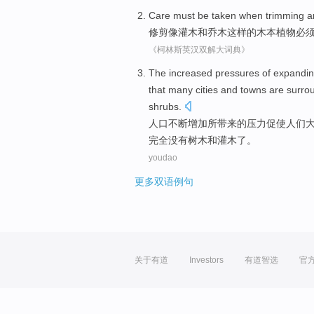
Care
must be
taken when
trimming
a
修剪
像
灌木
和
乔木这样的
木本
植物
必
《柯林斯英汉双解大词典》
The
increased
pressures
of expandi
that
many
cities
and
towns
are
surro
shrubs
.
人口
不断
增加
所带来
的
压力
促使
人们
完全
没有
树木
和
灌木了
。
youdao
更多双语例句
关于有道
Investors
有道智选
官