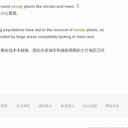
round
woody
plants
like
shrubs
and
trees
.
须
小心
翼翼。
ng
populations
have
led to
the
removal
of
woody
plants
,
so
unded by
large
areas
completely
lacking
in
trees
and
大量砍伐木本
植物
，
因此
许多
城市
和
城镇
周围
的
大片
地区
已经
方博客
技术博客
诚聘英才
联系我们
站点地图
网络举报