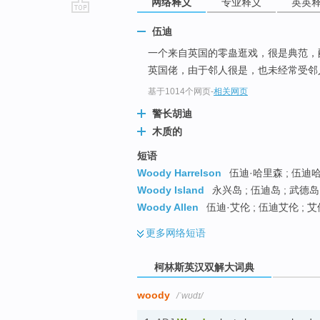
网络释义
专业释义
英英
go
伍迪
top
一个来自英国的零蛊逛戏，很是典范，
英国佬，由于邻人很是，也未经常受邻人
基于1014个网页
-
相关网页
警长胡迪
木质的
短语
Woody Harrelson
伍迪·哈里森 ; 伍迪哈
Woody Island
永兴岛 ; 伍迪岛 ; 武德岛
Woody Allen
伍迪·艾伦 ; 伍迪艾伦 ; 艾
更多
网络短语
柯林斯英汉双解大词典
woody
/ˈwʊdɪ/