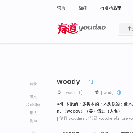
词典
翻译
有道精品课
中
有道 - 网易旗下搜索
woody
目录
英
[ˈwʊdi]
美
[ˈwʊdi]
释义
adj. 木质的；多树木的；木头似的；像
权威词典
n. （Woody）（美）伍迪（人名）
用法
[ 复数 woodies 比较级 woodier或more wo
例句