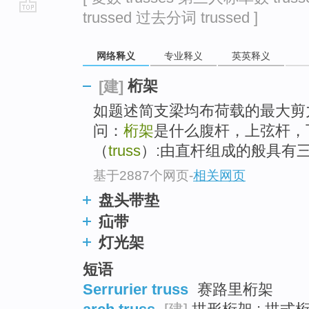
trussed 过去分词 trussed ]
go
top
网络释义
专业释义
英英释义
桁架
[建]
如题述简支梁均布荷载的最大剪力
问：
桁架
是什么腹杆，上弦杆，
（
truss
）:由直杆组成的般具有
基于2887个网页
-
相关网页
盘头带垫
疝带
灯光架
短语
Serrurier truss
赛路里桁架