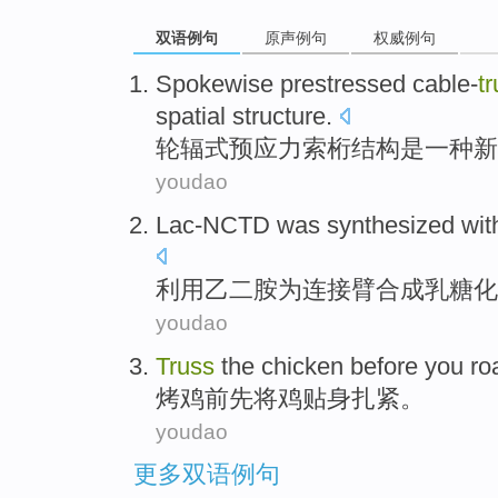
双语例句
原声例句
权威例句
Spokewise
prestressed
cable-
t
spatial
structure.
轮辐式
预应力
索桁
结构
是
一种
新
youdao
Lac-NCTD was
synthesized
wit
利用乙二胺为连接
臂
合成
乳糖化
youdao
Truss
the
chicken
before
you
ro
烤鸡
前
先
将
鸡
贴身
扎
紧。
youdao
更多双语例句