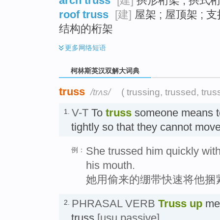
arch truss
[建]
拱形桁架 ; 拱式
roof truss
[建]
屋架 ; 屋顶架 ;
结构的桁架
更多
网络短语
柯林斯英汉双解大词典
truss
/trʌs/
( trussing, trussed, trus
V-T
To
truss
someone means to
1.
tightly so that they cannot m
She trussed him quickly wit
例：
his mouth.
她用偷来的绷带快速将他捆
PHRASAL VERB
Truss up
mea
2.
truss
[usu passive]