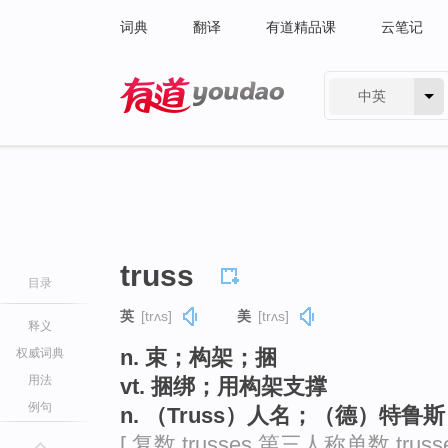
词典
翻译
有道精品课
云笔记
中英
有道 - 网易旗下搜索
truss
目录
英
[trʌs]
美
[trʌs]
释义
n. 束；构架；捆
权威词典
用法
vt. 捆绑；用构架支撑
例句
n. （Truss）人名；（德）特
[ 复数 trusses 第三人称单数 trus