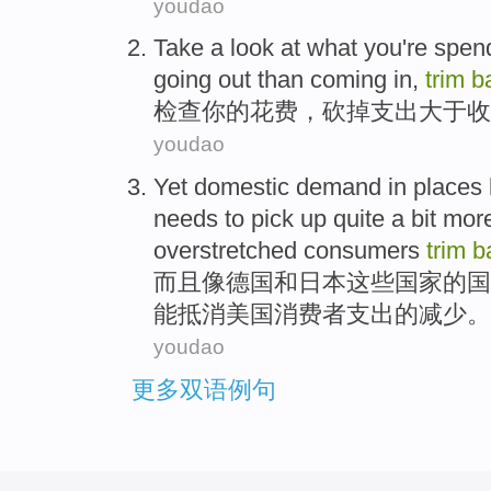
youdao
Take
a
look
at what
you
're
spen
going out
than
coming in,
trim
b
检查
你
的
花费
，砍掉
支出
大于
收
youdao
Yet
domestic
demand
in
places
needs to
pick up quite a bit
mor
overstretched
consumers
trim
b
而且
像
德国
和
日本
这些国家
的
国
能抵消
美国
消费者
支出
的减少。
youdao
更多双语例句