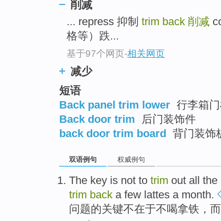
削减
... repress 抑制
trim back
削减
c
格等）跌...
基于97个网页
-
相关网页
减少
短语
Back panel trim lower
行李箱门
Back door trim
后门装饰件
back door trim board
背门装饰
双语例句
权威例句
The
key
is
not to
trim
out all the
trim
back
a
few
lattes
a
month
.
问题的
关键
不
在于不
喝
拿
铁
，
而