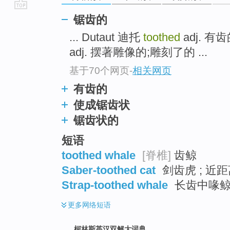
go
锯齿的
top
... Dutaut 迪托
toothed
adj. 有齿
adj. 摆著雕像的;雕刻了的 ...
基于70个网页
-
相关网页
有齿的
使成锯齿状
锯齿状的
短语
toothed whale
[脊椎]
齿鲸
Saber-toothed cat
剑齿虎 ; 近
Strap-toothed whale
长齿中喙鲸 
更多
网络短语
柯林斯英汉双解大词典