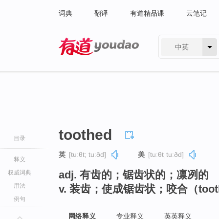
词典
翻译
有道精品课
云笔记
中英
有道 - 网易旗下搜索
toothed
目录
英
[tuːθt; tuːðd]
美
[tuːθtˌtuːðd]
释义
adj. 有齿的；锯齿状的；凛冽的
权威词典
用法
v. 装齿；使成锯齿状；咬合（too
例句
网络释义
专业释义
英英释义