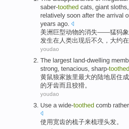
saber-
toothed
cats
,
giant
sloths
relatively
soon
after
the
arrival 
years
ago
.
美洲
巨型
动物
的
消失
——
猛犸象
发生
在
人类
出现
后
不久
，
大约在
youdao
The
largest
land-dwelling
memb
strong
,
tenacious
,
sharp-
toothe
黄鼠狼
家族
里
最大
的陆地居住
成
的
牙齿而且狡猾。
youdao
Use
a wide-
toothed
comb rather
使用
宽
齿的梳子
来
梳理
头发。