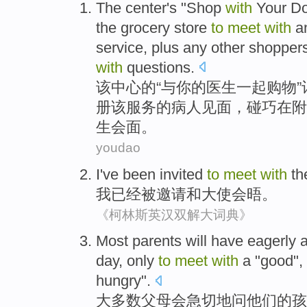
The
center
's
"
Shop
with
Your
D
the
grocery
store
to
meet
with
a
service
, plus any other
shopper
with
questions
.
该
中心
的
“
与
你
的
医生
一起
购物
”
册
该
服务
的
病人
见面
，
碰巧
在附
生会面。
youdao
I
've
been
invited
to
meet
with
th
我
已经
被
邀请
和
大使
会晤。
《柯林斯英汉双解大词典》
M
ost parents will have eagerly a
day, only
to
meet
with
a "good", 
hungry".
大
多数父母会急切地问他们的孩