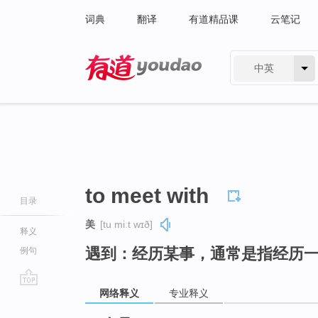
词典
翻译
有道精品课
云笔记
中英
有道 - 网易旗下搜索
to meet with
目录
美
[tu miːt wɪð]
释义
遇到：经历某事，通常是指经历
例句
网络释义
专业释义
go
top