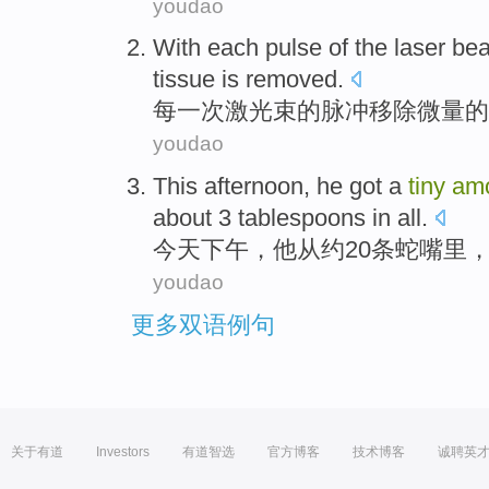
youdao
With each
pulse
of
the
laser
bea
tissue is
removed
.
每
一次
激光束
的
脉冲
移除
微量
的
youdao
This afternoon
,
he
got a
tiny
am
about
3
tablespoons
in
all
.
今天
下午，
他
从
约
20
条
蛇
嘴里
youdao
更多双语例句
关于有道
Investors
有道智选
官方博客
技术博客
诚聘英