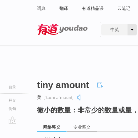
词典
翻译
有道精品课
云笔记
中英
有道 - 网易旗下搜索
tiny amount
目录
美
[ˈtaɪni əˈmaʊnt]
释义
微小的数量：非常少的数量或量
例句
网络释义
专业释义
go
top