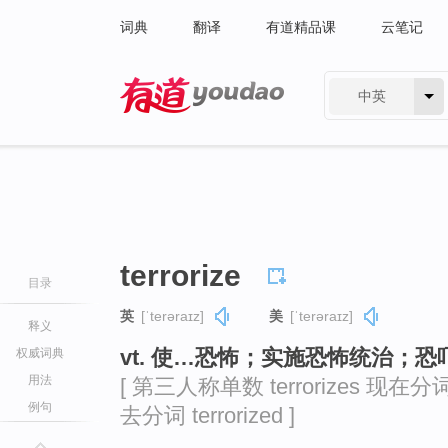
词典
翻译
有道精品课
云笔记
中英
有道 - 网易旗下搜索
terrorize
目录
英
[ˈterəraɪz]
美
[ˈterəraɪz]
释义
vt. 使…恐怖；实施恐怖统治；恐
权威词典
用法
[ 第三人称单数 terrorizes 现在分词 te
例句
去分词 terrorized ]