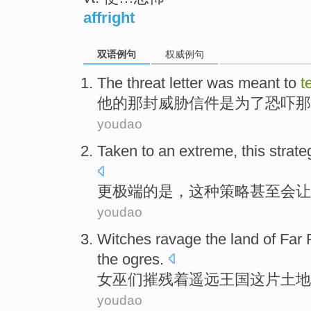
affright
双语例句
权威例句
The
threat
letter
was
meant to
t
他
的那
封
威胁
信件
是
为了
恐吓那
youdao
Taken to an
extreme
,
this
strate
更极端
的是，
这种
策略
甚至
会让
youdao
Witches
ravage
the
land
of Far
the
ogres
.
女巫们摧残着遥远
王国
这
片土地
youdao