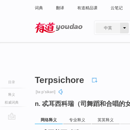
词典
翻译
有道精品课
云笔记
中英
有道 - 网易旗下搜索
Terpsichore
目录
[tə:p'sikəri]
释义
n. 忒耳西科瑞（司舞蹈和合唱的
权威词典
网络释义
专业释义
英英释义
go