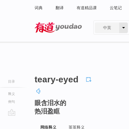
词典
翻译
有道精品课
云笔记
中英
有道 - 网易旗下搜索
teary-eyed
目录
释义
眼含泪水的
例句
热泪盈眶
go
top
网络释义
英英释义