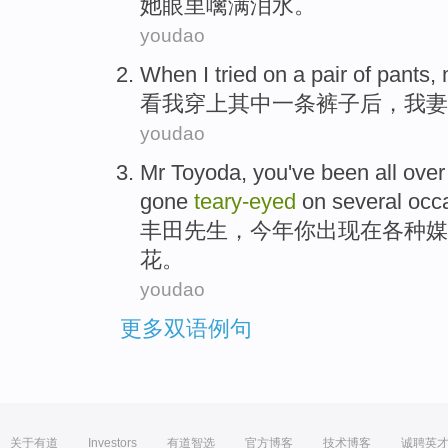
她
眼里
噙
满泪水。
youdao
When
I
tried
on
a
pair
of pants,
看
我
穿上
其中
一
条裤子
后，
我
妻
youdao
Mr Toyoda
,
you
've
been all
over
gone
teary-eyed
on
several occ
丰田
先生
，
今年
你
出现
在
各种
媒
花。
youdao
更多双语例句
关于有道
Investors
有道智选
官方博客
技术博客
诚聘英