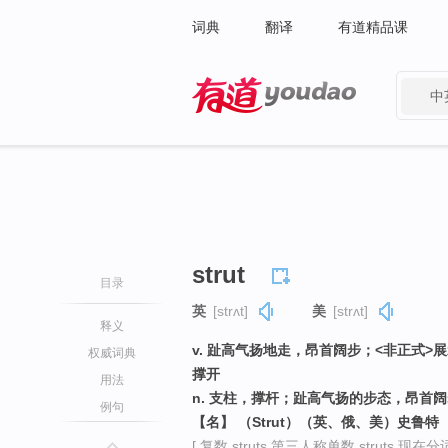
词典
翻译
有道精品课
中
有道 - 网易旗下搜索
strut
目录
英
[strʌt]
美
[strʌt]
释义
v. 趾高气扬地走，昂首阔步；<非正式>展示
权威词典
撑开
用法
n. 支柱，撑杆；趾高气扬的步态，昂首
例句
【名】 （Strut）（英、俄、美）史鲁特
[ 复数 struts 第三人称单数 struts 现在分词 st