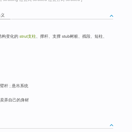
释义
引起结构变化的
strut
支柱
、撑杆、支撑 stub树桩、残段、短柱、
臂杆 ; 悬吊系统
; 卖弄自己的身材