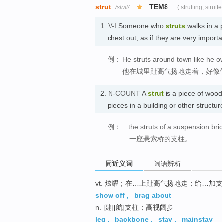
strut
TEM8
/strʌt/
( strutting, strutte
1.
V-I
Someone who
struts
walks in a 
chest out, as if they are very i
例：
He struts around town like he o
他在城里趾高气扬地走着，好像
2.
N-COUNT
A
strut
is a piece of wood
pieces in a building or other str
例：
...the struts of a suspension bri
…一座悬索桥的支柱。
同近义词
词语辨析
vt. 炫耀；在…上趾高气扬地走；给…加
show off
,
brag about
n. [建][航]支柱；高视阔步
leg
,
backbone
,
stay
,
mainstay