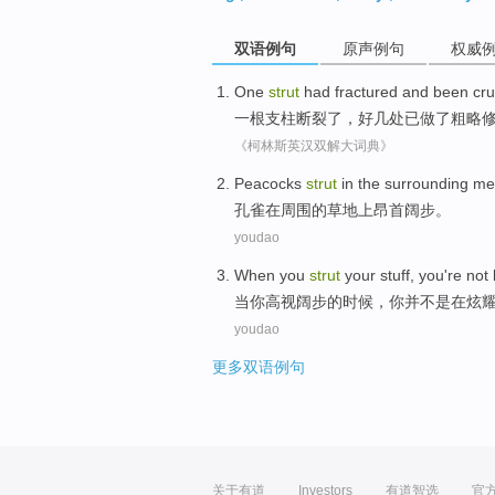
双语例句
原声例句
权威
One
strut
had fractured
and
been
cru
一
根支柱
断裂
了，
好几
处
已
做了粗略
《柯林斯英汉双解大词典》
Peacocks
strut
in
the
surrounding
me
孔雀
在
周围
的
草地上
昂首阔步
。
youdao
When
you
strut
your stuff, you're
not
当
你
高视阔步
的时候，你
并不是
在
炫
youdao
更多双语例句
关于有道
Investors
有道智选
官