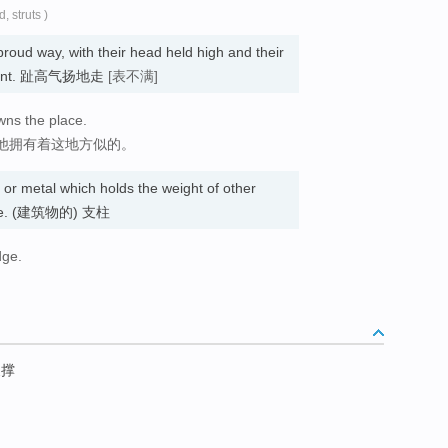
d, struts )
proud way, with their head held high and their
mportant. 趾高气扬地走
[表不满]
wns the place.
他拥有着这地方似的。
 or metal which holds the weight of other
ucture. (建筑物的) 支柱
dge.
支撑