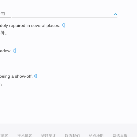
例句
dely
repaired
in
several
places
.
修补
。
adow
.
being a
show-off
.
耀
。
方博客
技术博客
诚聘英才
联系我们
站点地图
网络举报