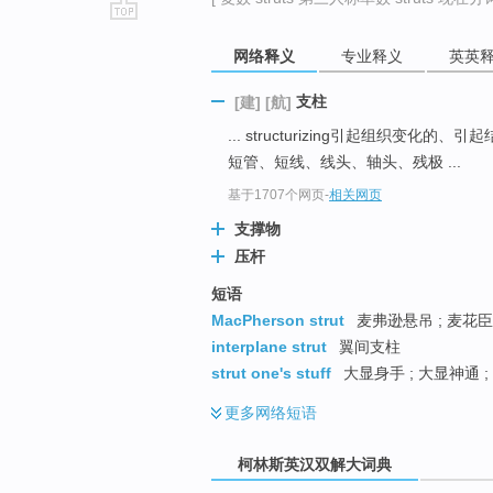
go
网络释义
专业释义
英英
top
支柱
[建]
[航]
... structurizing引起组织变化的、
短管、短线、线头、轴头、残极 ...
基于1707个网页
-
相关网页
支撑物
压杆
短语
MacPherson strut
麦弗逊悬吊 ; 麦花臣
interplane strut
翼间支柱
strut one's stuff
大显身手 ; 大显神通 
更多
网络短语
柯林斯英汉双解大词典