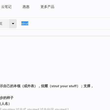
云笔记
惠惠
更多产品
英
自己的本领（或外表），炫耀（strut your stuff）；支撑，
阔步的样子
（人名）
rutting 过去式 strutted 过去分词 strutted ]