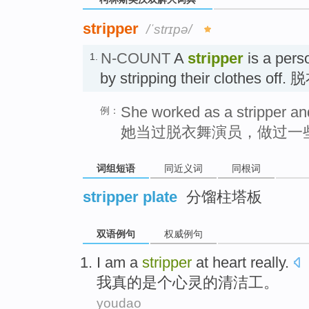
stripper
/ˈstrɪpə/
N-COUNT
A
stripper
is a per
1.
by stripping their clothes of
She worked as a stripper an
例：
她当过脱衣舞演员，做过一
词组短语
同近义词
同根词
stripper plate
分馏柱塔板
双语例句
权威例句
I
am a
stripper
at
heart
really
.
我
真的
是个
心灵
的
清洁工
。
youdao