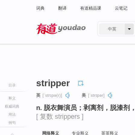
词典
翻译
有道精品课
云笔记
中英
有道 - 网易旗下搜索
stripper
目录
英
[ˈstrɪpə(r)]
美
[ˈstrɪpər]
释义
n. 脱衣舞演员；剥离剂，脱漆剂
权威词典
用法
[ 复数 strippers ]
例句
网络释义
专业释义
英英释义