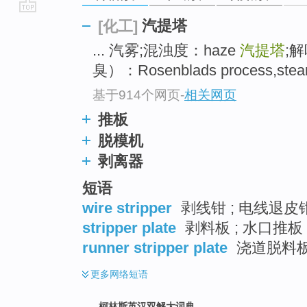
go
汽提塔
[化工]
top
... 汽雾;混浊度：haze
汽提塔
;
臭）：Rosenblads process,steam s
基于914个网页
-
相关网页
推板
脱模机
剥离器
短语
wire stripper
剥线钳 ; 电线退皮钳
stripper plate
剥料板 ; 水口推板 
runner stripper plate
浇道脱料板 
更多
网络短语
柯林斯英汉双解大词典