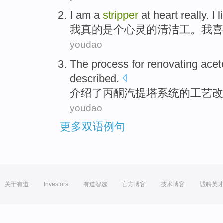
I
am a
stripper
at
heart
really
. I
l
我
真的
是个
心灵的
清洁工
。我
喜
youdao
The
process
for
renovating ace
described
.
介绍
了
丙酮
汽提塔
系统
的
工艺
改
youdao
更多双语例句
关于有道
Investors
有道智选
官方博客
技术博客
诚聘英