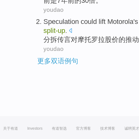
前
是
7
年前
的
30
倍
。
youdao
Speculation
could
lift Motorola
'
split-
up
.
分
拆
传言
对
摩托
罗拉
股价
的推动
youdao
更多双语例句
关于有道
Investors
有道智选
官方博客
技术博客
诚聘英