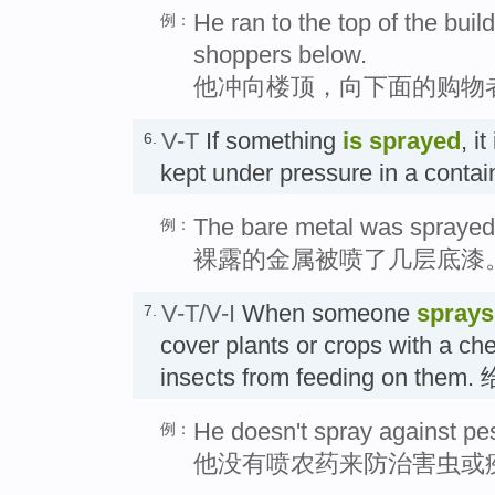
He ran to the top of the build
例：
shoppers below.
他冲向楼顶，向下面的购物
V-T
If something
is sprayed
, i
6.
kept under pressure in a cont
The bare metal was sprayed 
例：
裸露的金属被喷了几层底漆
V-T/V-I
When someone
sprays
7.
cover plants or crops with a ch
insects from feeding on th
He doesn't spray against pes
例：
他没有喷农药来防治害虫或