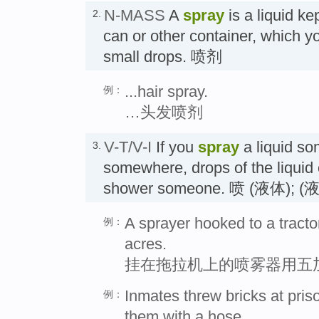
N-MASS
A
spray
is a liquid ke
2.
can or other container, which yo
small drops. 喷剂
...hair spray.
例：
…头发喷剂
V-T/V-I
If you
spray
a liquid so
3.
somewhere, drops of the liquid 
shower someone. 喷 (液体); 
A sprayer hooked to a tracto
例：
acres.
挂在拖拉机上的喷雾器用五
Inmates threw bricks at pris
例：
them with a hose.