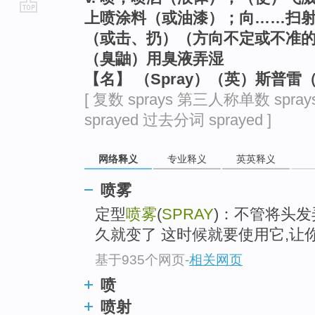
上喷涂料（或油漆）；向……扫
go
（或击、扔）（方向不定或不准
top
（臭鼬）用臭液弄湿
【名】 （Spray）（英）斯普雷
[ 复数 sprays 第三人称单数 spra
sprayed 过去分词 sprayed ]
网络释义
专业释义
英英释义
喷雾
定型
喷雾
(
SPRAY
)：不管将头发
久就变了 这时候就要使用它,让
基于935个网页
-
相关网页
喷
喷射