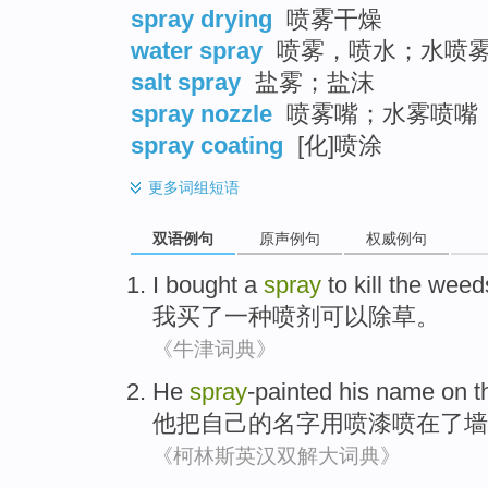
spray drying
喷雾干燥
water spray
喷雾，喷水；水喷
salt spray
盐雾；盐沫
spray nozzle
喷雾嘴；水雾喷嘴
spray coating
[化]喷涂
更多
词组短语
双语例句
原声例句
权威例句
I
bought
a
spray
to
kill the weed
我
买了
一种
喷剂
可以
除草
。
《牛津词典》
He
spray
-painted
his
name
on
t
他
把
自己
的
名字
用
喷漆
喷
在
了
墙
《柯林斯英汉双解大词典》