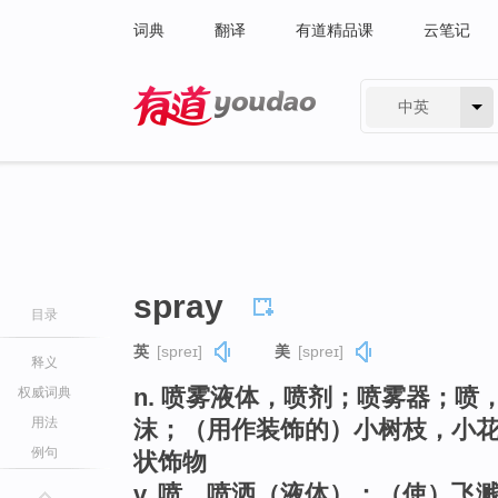
词典
翻译
有道精品课
云笔记
中英
有道 - 网易旗下搜索
spray
目录
英
[spreɪ]
美
[spreɪ]
释义
n. 喷雾液体，喷剂；喷雾器；
权威词典
用法
沫；（用作装饰的）小树枝，小
例句
状饰物
v. 喷，喷洒（液体）；（使）