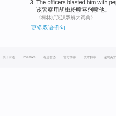
The
officers
blasted
him
with
pe
该
警察
用
胡椒粉
喷雾剂喷
他
。
《柯林斯英汉双解大词典》
更多双语例句
关于有道
Investors
有道智选
官方博客
技术博客
诚聘英