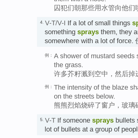
囚犯们朝那些用水管向他们
V-T/V-I
If a lot of small things
s
4.
something
sprays
them, they a
somewhere with a lot of for
A shower of mustard seeds sp
例：
the grass.
许多芥籽溅到空中，然后掉
The intensity of the blaze s
例：
on the streets below.
熊熊烈焰烧碎了窗户，玻璃
V-T
If someone
sprays
bullets 
5.
lot of bullets at a group of peo