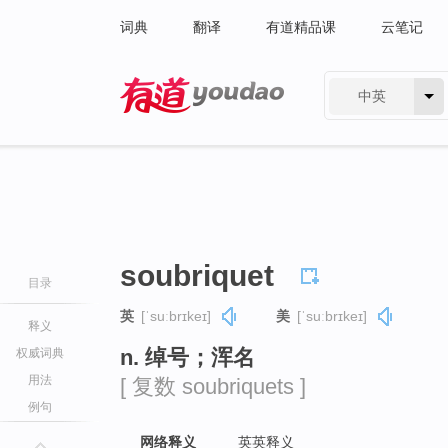
词典
翻译
有道精品课
云笔记
中英
有道 - 网易旗下搜索
soubriquet
目录
英
[ˈsuːbrɪkeɪ]
美
[ˈsuːbrɪkeɪ]
释义
n. 绰号；浑名
权威词典
用法
[ 复数 soubriquets ]
例句
网络释义
英英释义