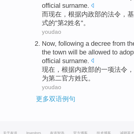
official
surname
.
而现在
，根据
内政部
的
法令
，基
式
的"
第2
姓名
"。
youdao
Now
, following
a
decree
from t
the
town
will
be
allowed
to adop
official
surname
.
现在
，根据
内政部
的一
项法令
，
为
第二
官方
姓氏
。
youdao
更多双语例句
关于有道
Investors
有道智选
官方博客
技术博客
诚聘英