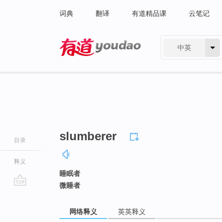
词典
翻译
有道精品课
云笔记
中英
有道 - 网易旗下搜索
slumberer
目录
释义
睡眠者
微睡者
go
top
网络释义
英英释义