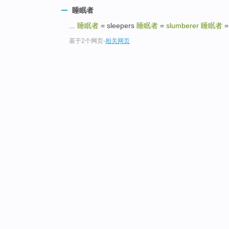
睡眠者
...
睡眠者
= sleepers
睡眠者
=
slumberer
睡眠者
= 
基于2个网页
-
相关网页