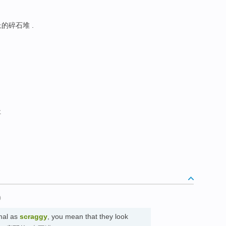
坡上的碎石堆 .
址
)
mal as
scraggy
, you mean that they look