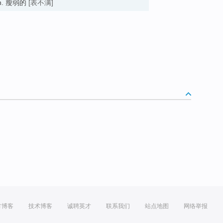
thin. 瘦弱的
[表不满]
方博客
技术博客
诚聘英才
联系我们
站点地图
网络举报