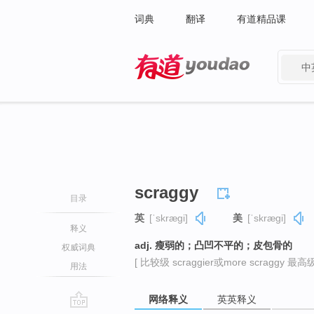
词典
翻译
有道精品课
中
有道 - 网易旗下搜索
scraggy
目录
英
[ˈskræɡi]
美
[ˈskræɡi]
释义
adj. 瘦弱的；凸凹不平的；皮包骨的
权威词典
[ 比较级 scraggier或more scraggy 最高级 s
用法
网络释义
英英释义