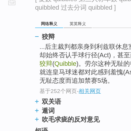
quibbled 过去分词 quibbled ]
go
top
网络释义
英英释义
狡辩
...后主裁判都亲身到利兹联休
却始终否认手球行径(Act)，
狡辩
(
Quibble
)。劳尔这种无耻
就连皇马球迷都对此感到羞愧(As
无耻态度而追加禁赛5场。
基于252个网页
-
相关网页
双关语
遁词
吹毛求疵的反对意见
短语