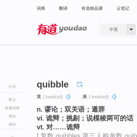
词典
翻译
有道精品课
云笔记
中英
有道 - 网易旗下搜索
quibble
目录
英
[ˈkwɪb(ə)l]
美
[ˈkwɪb(ə)l]
释义
n. 谬论；双关语；遁辞
权威词典
用法
vi. 诡辩；挑剔；说模棱两可的话
例句
vt. 对……诡辩
[ 复数 quibbles 第三人称单数 quib