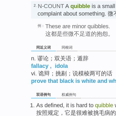
N-COUNT
A
quibble
is a small
2.
complaint about somethin
These are minor quibbles.
例：
这都是些微不足道的抱怨。
同近义词
同根词
n. 谬论；双关语；遁辞
fallacy
,
idola
vi. 诡辩；挑剔；说模棱两可的话
prove that black is white and wh
双语例句
权威例句
As defined
,
it
is
hard to
quibble
按照
规定，
它
是
很难
被挑毛病的