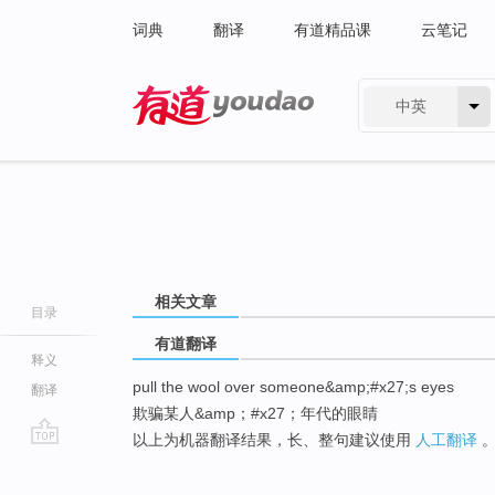
词典
翻译
有道精品课
云笔记
中英
有道 - 网易旗下搜索
相关文章
目录
有道翻译
释义
pull the wool over someone&amp;#x27;s eyes
翻译
欺骗某人&amp；#x27；年代的眼睛
以上为机器翻译结果，长、整句建议使用
人工翻译
go
top