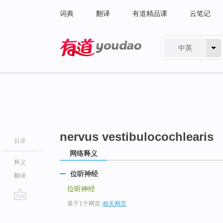
词典
翻译
有道精品课
云笔记
中英
有道 - 网易旗下搜索
nervus vestibulocochlearis
目录
网络释义
释义
位听神经
翻译
位听神经
基于1个网页
-
相关网页
go
top