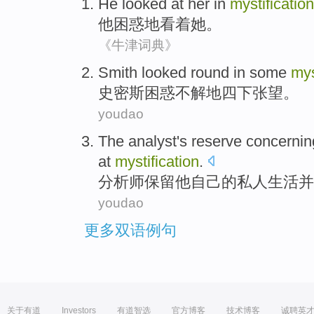
He
looked at
her
in
mystification
他
困惑
地
看着
她
。
《牛津词典》
Smith
looked round
in some
mys
史密斯
困惑不解地四下
张望
。
youdao
The
analyst
's
reserve
concerni
at
mystification
.
分析师
保留
他自己
的
私人
生活
并
youdao
更多双语例句
关于有道
Investors
有道智选
官方博客
技术博客
诚聘英