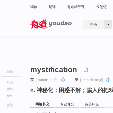
词典
翻译
有道精品课
云笔记
中英
有道 - 网易旗下搜索
mystification
目录
英
[ˌmɪstɪfɪˈkeɪʃn]
美
[ˌmɪstɪfɪˈkeɪʃn]
释义
n. 神秘化；困惑不解；骗人的把
用法
例句
网络释义
专业释义
英英释义
go