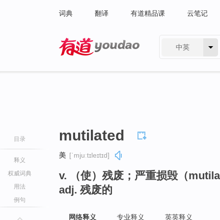
词典
翻译
有道精品课
云笔记
中英
有道 - 网易旗下搜索
mutilated
目录
美
[ˈmjuːtɪleɪtɪd]
释义
v. （使）残废；严重损毁（muti
权威词典
用法
adj. 残废的
例句
网络释义
专业释义
英英释义