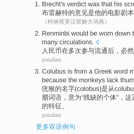
Brecht's verdict was
that
his
scr
布雷
赫特
的意见是
他
的
电影剧本
《柯林斯英汉双解大词典》
Renminbi
would
be
worn
down 
many
circulations.
人民币
在
多次
参与
流通
后，必然
youdao
Colubus
is from
a
Greek
word
m
because
the monkeys
lack
thu
疣猴的名字(
colobus
)
是从
col
腊
词语
，
意为
“
残缺
的个体”，这
的特征。
youdao
更多双语例句