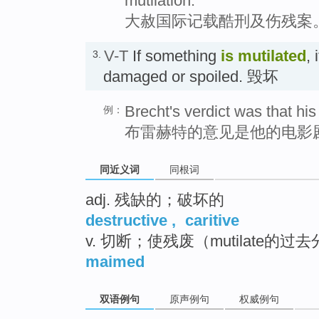
mutilation.
大赦国际记载酷刑及伤残案
V-T
If something
is mutilated
, 
3.
damaged or spoiled. 毁坏
Brecht's verdict was that hi
例：
布雷赫特的意见是他的电影
同近义词
同根词
adj. 残缺的；破坏的
destructive
,
caritive
v. 切断；使残废（mutilate的过
maimed
双语例句
原声例句
权威例句