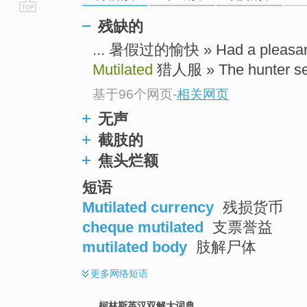
go
残缺的
top
... 暑假过的愉快 » Had a pleasan
Mutilated
猎人服 » The hunter serv
基于96个网页
-
相关网页
无声
截肢的
焦头烂额
短语
Mutilated currency
残损货币
cheque mutilated
支票誉益
mutilated body
肢解尸体
更多
网络短语
柯林斯英汉双解大词典