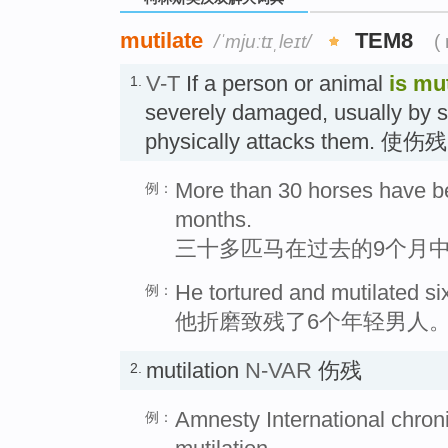
mutilate
TEM8
/ˈmjuːtɪˌleɪt/
(
V-T
If a person or animal
is mu
1.
severely damaged, usually by
physically attacks them. 使伤残
More than 30 horses have bee
例：
months.
三十多匹马在过去的9个月
He tortured and mutilated s
例：
他折磨致残了6个年轻男人
mutilation
N-VAR
伤残
2.
Amnesty International chroni
例：