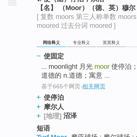
【名】 （Moor）（德、英）穆
go
[ 复数 moors 第三人称单数 moor
top
moored 过去分词 moored ]
网络释义
专业释义
英英释义
使固定
... moonlight 月光
moor
使停泊
道德的 n.道德；寓意 ...
基于665个网页
-
相关网页
使停泊
摩尔人
沼泽
[地理]
短语