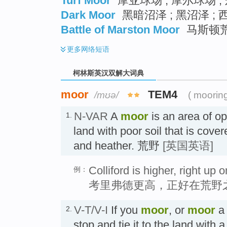
Turf Moor
摩亚球场 ; 摩尔球场 ;
Dark Moor
黑暗沼泽 ; 黑沼泽 ; 
Battle of Marston Moor
马斯顿
更多
网络短语
柯林斯英汉双解大词典
moor
TEM4
/mʊə/
( moorin
N-VAR
A
moor
is an area of o
1.
land with poor soil that is cove
and heather. 荒野
[英国英语]
Colliford is higher, right up 
例：
考里弗德更高，正好在荒野
V-T/V-I
If you
moor
, or
moor
a 
2.
stop and tie it to the land with a