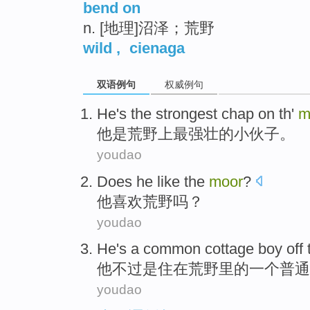
bend on
n. [地理]沼泽；荒野
wild
,
cienaga
双语例句
权威例句
He
's
the strongest
chap
on
th'
m
他
是
荒野上
最
强壮的
小伙子
。
youdao
Does
he
like
the
moor
?
他
喜欢
荒野
吗？
youdao
He
's
a
common
cottage
boy
off
他
不过
是
住在
荒野
里的
一个
普通
youdao