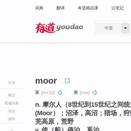
词典
翻译
有道精品课
云笔记
中英
有道 - 网易旗下搜索
moor
目录
英
[mɔː(r)]
美
[mʊr]
释义
n. 摩尔人（8世纪到15世纪之
权威词典
用法
(Moor）；沼泽，高沼；猎场，
例句
芜高原，荒野
v. 使（船）停泊，系泊