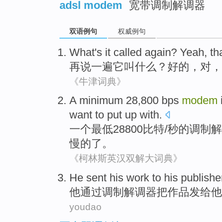
adsl modem
宽带调制解调器
双语例句
权威例句
What
's
it
called
again
?
Yeah
, th
再说一遍
它
叫
什么
？
好的
，
对
，
《牛津词典》
A
minimum
28,800 bps
modem
want to
put up with
.
一个
最低
28800比特/秒的
调制解
慢的了。
《柯林斯英汉双解大词典》
He
sent
his
work
to his
publishe
他
通过
调制解调器
把
作品
发给
他
youdao