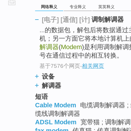
网络释义
专业释义
英英释义
go
top
调制解调器
[电子]
[通信]
[计]
...的数据包，解包后将数据通
机；另一方面它将本地计算机上
解调器
(
Modem
)是利用调制解
号在通信过程中的相互转换。
基于7576个网页
-
相关网页
设备
解调器
短语
Cable Modem
电缆调制解调器 ; 
缆线调制解调器
ADSL Modem
宽带猫 ; 调制解调器
fax modem
传真猫 ; 传真调制解