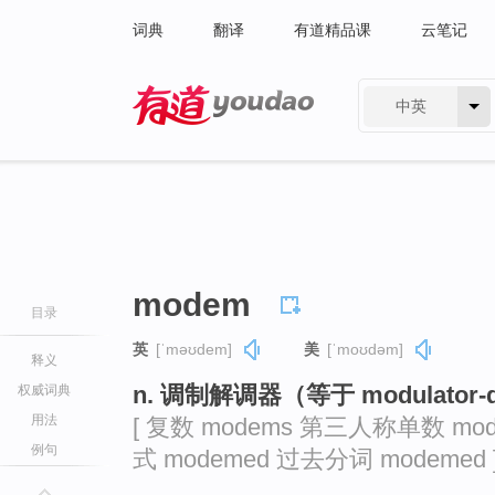
词典
翻译
有道精品课
云笔记
中英
有道 - 网易旗下搜索
modem
目录
英
[ˈməʊdem]
美
[ˈmoʊdəm]
释义
n. 调制解调器（等于 modulator-d
权威词典
用法
[ 复数 modems 第三人称单数 mod
例句
式 modemed 过去分词 modemed 