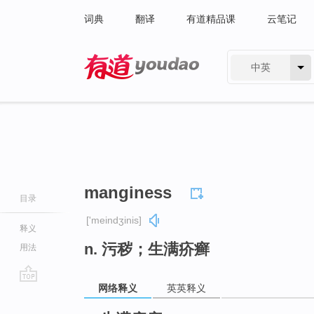
词典
翻译
有道精品课
云笔记
中英
有道 - 网易旗下搜索
manginess
目录
['meindʒinis]
释义
n. 污秽；生满疥癣
用法
网络释义
英英释义
go
top