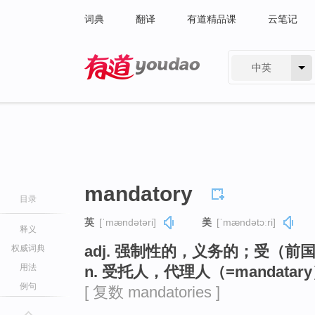
词典
翻译
有道精品课
云笔记
中英
有道 - 网易旗下搜索
mandatory
目录
英
[ˈmændətəri]
美
[ˈmændətɔːri]
释义
adj. 强制性的，义务的；受（
权威词典
用法
n. 受托人，代理人（=mandatar
例句
[ 复数 mandatories ]