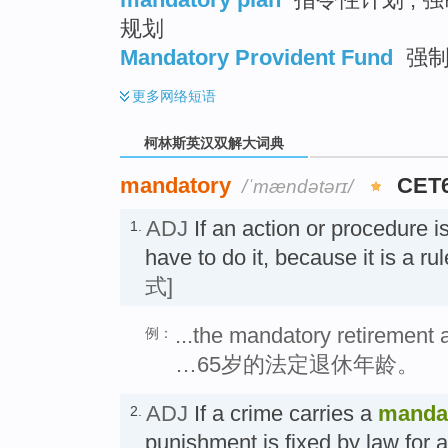
规划
Mandatory Provident Fund
强制
更多
网络短语
柯林斯英汉双解大词典
mandatory
CET
/ˈmændətərɪ/
ADJ
If an action or procedure i
1.
have to do it, because it is a 
式]
...the mandatory retirement 
例：
…65岁的法定退休年龄。
ADJ
If a crime carries a
manda
2.
punishment is fixed by law for al