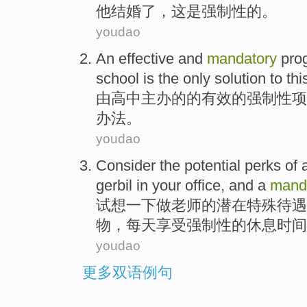
他
结婚
了，
这
是
强制性
的。
youdao
An
effective
and
mandatory
pro
school
is
the only
solution
to
thi
由
高中
主办
的的
有效
的
强制性
项
办法。
youdao
Consider
the
potential
perks
of
gerbil
in your
office
, and a
mand
试想一下
做老师
的
潜在
特殊
待遇
物
，
每天
享受
强制性
的
休息时间
youdao
更多双语例句