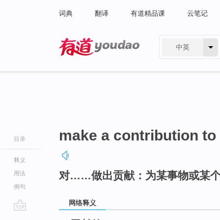
词典
翻译
有道精品课
云笔记
中英
有道 - 网易旗下搜索
make a contribution to
目录
释义
对……做出贡献：为某事物或某
用法
例句
网络释义
go