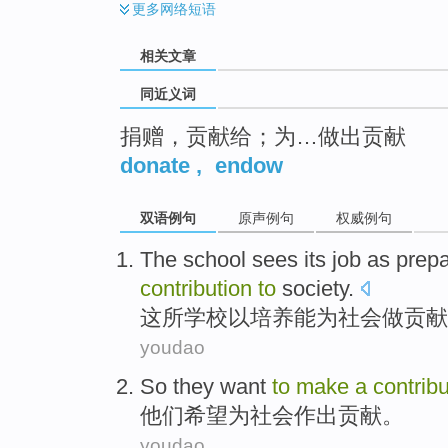
更多
网络短语
相关文章
同近义词
捐赠，贡献给；为…做出贡献
donate
,
endow
双语例句
原声例句
权威例句
The
school
sees its job as prep
contribution
to
society
.
这
所学校
以培养能为
社会
做
贡献
youdao
So they
want
to
make
a
contrib
他们
希望
为
社会
作出
贡献
。
youdao