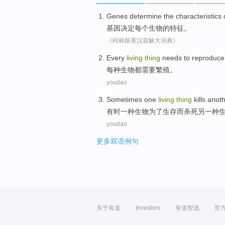
Genes
determine
the
characteristics
基因
决定
每个
生物
的
特征
。
《柯林斯英汉双解大词典》
E
very
living
thing
needs to reproduce
每
种生物都需要繁殖。
youdao
S
ometimes one
living
thing
kills anoth
有
时一种生物为了生存而杀死另一种
youdao
更多双语例句
关于有道
Investors
有道智选
官