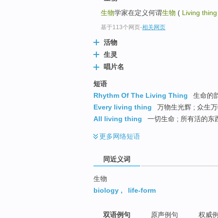
top
生物
学家在定义何谓
生物
(
Living thing
基于113个网页
-
相关网页
活物
生灵
唱片名
短语
Rhythm Of The Living Thing
生命的
Every living thing
万物生光辉 ; 众生
All living thing
一切生命 ; 所有活的东西
更多
网络短语
同近义词
生物
biology
,
life-form
双语例句
原声例句
权威