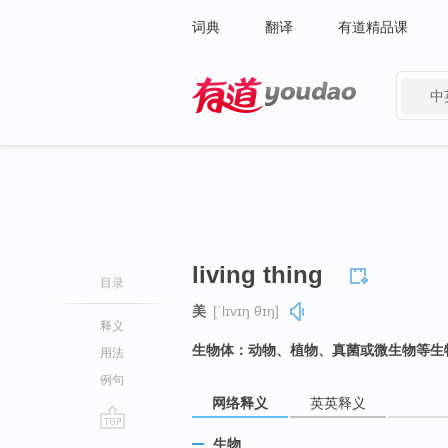
词典
翻译
有道精品课
中
有道 - 网易旗下搜索
living thing
目录
美
[ˈlɪvɪŋ θɪŋ]
释义
生物体：动物、植物、真菌或微生物等生
用法
例句
网络释义
英英释义
go
生物