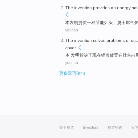
The invention
provides
an
energy sa
本
发明
提供
一种
节能
灶头
，
属于
燃气
youdao
The invention
solves
problems
of
occ
cover.
本
发明
解决了
现在锅盖放置
在
灶台
占
youdao
更多双语例句
关于有道
Investors
有道智选
官