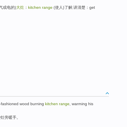
煤气或电的)
大灶
：
kitchen range
(使人)了解;讲清楚：get
-fashioned
wood
burning
kitchen
range
,
warming
his
炉灶
旁
暖
手
。