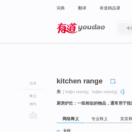
词典
翻译
有道精品课
中
有道 - 网易旗下搜索
kitchen range
目录
美
[ˈkɪtʃɪn reɪndʒ; ˈkɪtʃən reɪndʒ]
释义
厨房炉灶：一组相似的物品，通常用于指
例句
网络释义
专业释义
英英
go
top
大灶