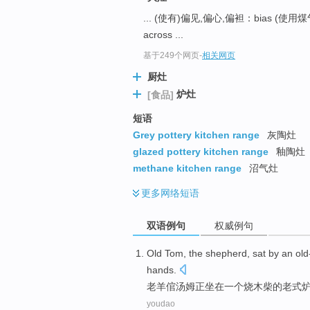
... (使有)偏见,偏心,偏袒：bias (使用
across ...
基于249个网页
-
相关网页
厨灶
炉灶
[食品]
短语
Grey pottery kitchen range
灰陶灶
glazed pottery kitchen range
釉陶灶
methane kitchen range
沼气灶
更多
网络短语
双语例句
权威例句
Old
Tom
, the
shepherd
,
sat by
an
old
hands
.
老
羊倌
汤姆
正
坐在
一个
烧
木柴
的老式
youdao