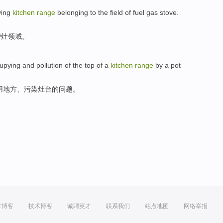
ving
kitchen
range
belonging to
the
field
of
fuel gas
stove
.
炉灶
领域
。
upying
and
pollution
of
the top of a
kitchen
range
by
a
pot
用
地方、
污染
灶台
的
问题
。
方博客
技术博客
诚聘英才
联系我们
站点地图
网络举报