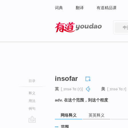
词典
翻译
有道精品课
中
有道 - 网易旗下搜索
insofar
目录
英
[ˌɪnsəˈfɑː(r)]
美
[ˌɪnsəˈfɑːr]
释义
adv. 在这个范围，到这个程度
用法
例句
网络释义
英英释义
go
范围