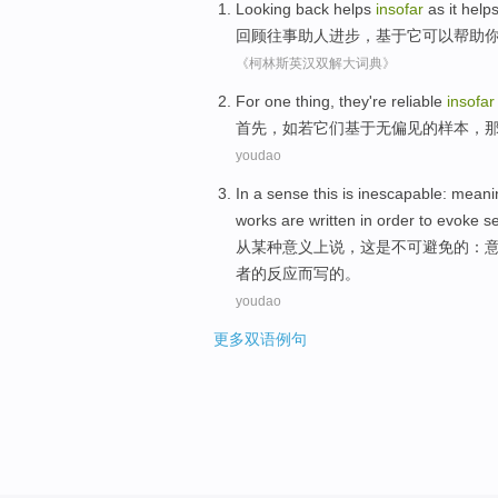
Looking back
helps
insofar
as
it
help
回顾
往事
助人进步，基于
它
可以帮助
《柯林斯英汉双解大词典》
For one thing
, they
're
reliable
insofar
首先
，
如若
它们
基于
无偏见
的
样本
，
youdao
In
a sense
this
is
inescapable
:
meani
works
are
written
in order to
evoke
se
从
某种
意义上说，
这
是
不可避免
的
：
者的
反应
而写
的。
youdao
更多双语例句