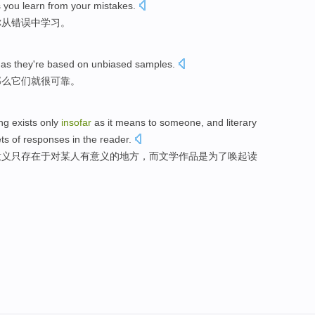
s
you
learn
from
your
mistakes
.
你
从
错误中
学习
。
as
they
're
based on
unbiased
samples
.
那么
它们
就很
可靠
。
ng
exists
only
insofar
as it
means
to
someone
,
and
literary
ts
of
responses
in the
reader
.
意义
只
存在于
对
某人
有
意义
的地方，
而
文学
作品
是
为了
唤起
读