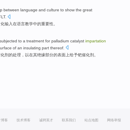
hip between
language
and
culture
to
show
the
great
LT.
文化
输入
在
语言教学中的
重要性
。
 subjected
to a
treatment
for
palladium
catalyst
impartation
surface of an
insulating
part
thereof
.
催化剂
的
处理
，
以
在
其
绝缘
部分
的表面上
给予
钯催化剂。
方博客
技术博客
诚聘英才
联系我们
站点地图
网络举报