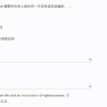
rtial 侧重对任何人或任何一方没有成见或偏袒。 ...
性
术传授合同
eir
life
and an
impartation
of
righteousness
.
了
公义
。