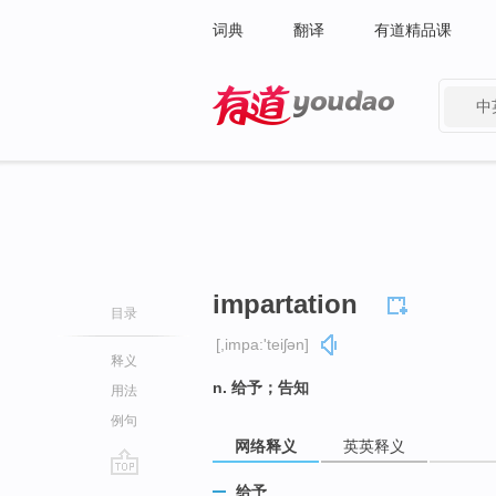
词典
翻译
有道精品课
中
有道 - 网易旗下搜索
impartation
目录
[,impa:'teiʃən]
释义
n. 给予；告知
用法
例句
网络释义
英英释义
go
给予