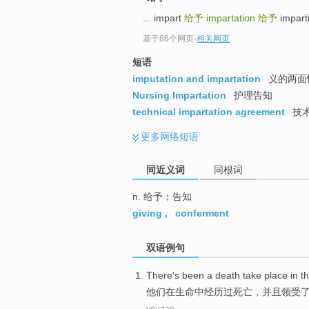
top
... impart
给予
impartation
给予
impa
基于86个网页
-
相关网页
短语
imputation and impartation
义的两面
Nursing Impartation
护理告知
technical impartation agreement
技
更多
网络短语
同近义词
同根词
n. 给予；告知
giving
,
conferment
双语例句
There's been a
death
take place
in
th
他们
在
生命
中经历过
死亡
，并且
领受