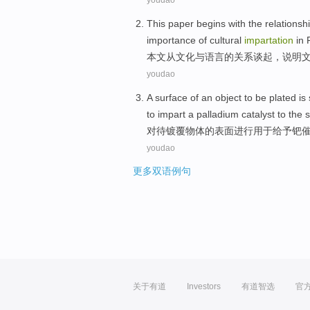
youdao
This paper
begins with
the
relations
importance
of
cultural
impartation
in
F
本文
从
文化
与
语言
的
关系
谈起
，
说明
youdao
A
surface
of
an object
to be
plated
is
to
impart
a palladium catalyst to the 
对待
镀覆
物体
的
表面
进行
用于给予
钯
youdao
更多双语例句
关于有道
Investors
有道智选
官