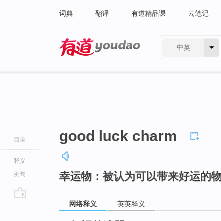
词典
翻译
有道精品课
云笔记
中英
有道 - 网易旗下搜索
good luck charm
目录
释义
幸运物：被认为可以带来好运的
例句
网络释义
英英释义
go
top