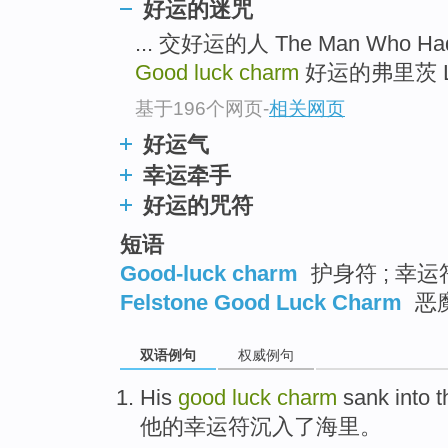
好运的迷咒
... 交好运的人 The Man Who Had 
Good luck charm
好运的弗里茨 Lucky
基于196个网页
-
相关网页
好运气
幸运牵手
好运的咒符
短语
Good-luck charm
护身符 ; 幸运
Felstone Good Luck Charm
恶
双语例句
权威例句
His
good
luck
charm
sank into
t
他
的
幸运
符
沉入
了
海里
。