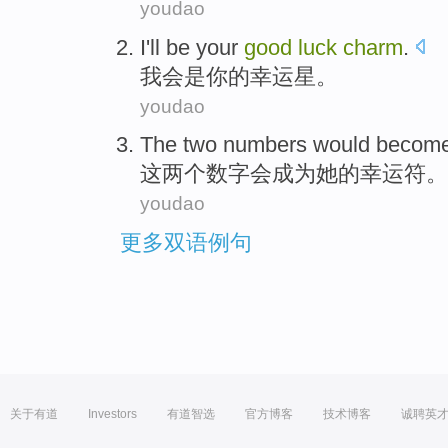
youdao
I'll
be
your
good
luck
charm
.
我会
是
你
的
幸运星
。
youdao
The
two
numbers
would
becom
这
两个
数字
会
成为
她
的
幸运
符
。
youdao
更多双语例句
关于有道
Investors
有道智选
官方博客
技术博客
诚聘英