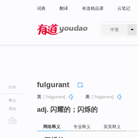
词典
翻译
有道精品课
云笔记
中英
有道 - 网易旗下搜索
fulgurant
目录
英
[ˈfʌlɡjʊrənt]
美
[ˈfʌlɡjərənt]
释义
adj. 闪耀的；闪烁的
用法
网络释义
专业释义
英英释义
go
top