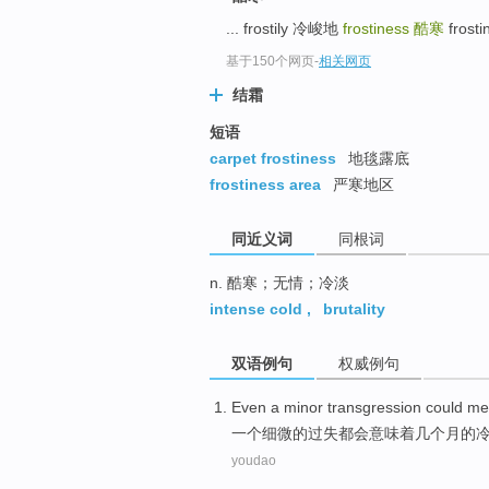
top
... frostily 冷峻地
frostiness
酷寒
frost
基于150个网页
-
相关网页
结霜
短语
carpet frostiness
地毯露底
frostiness area
严寒地区
同近义词
同根词
n. 酷寒；无情；冷淡
intense cold
,
brutality
双语例句
权威例句
Even a
minor
transgression
could
me
一
个
细微
的
过失
都会
意味着
几个月
的
youdao