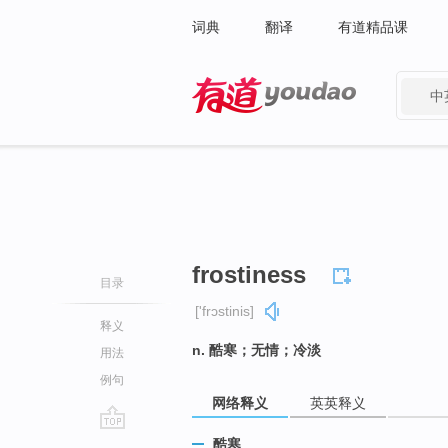
词典
翻译
有道精品课
中
有道 - 网易旗下搜索
frostiness
目录
['frɔstinis]
释义
n. 酷寒；无情；冷淡
用法
例句
网络释义
英英释义
go
酷寒