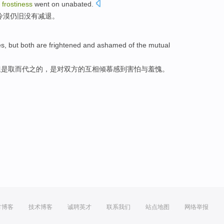
e
frostiness
went
on unabated
.
冷漠仍旧没有减退。
es
,
but
both
are
frightened
and
ashamed
of the
mutual
但是
取而代之的，
是
对双方的互相倾慕感到
害怕
与
羞愧
。
方博客
技术博客
诚聘英才
联系我们
站点地图
网络举报