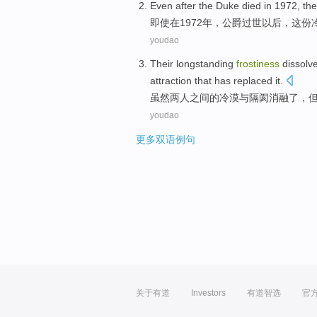
Even
after
the Duke
died
in 1972,
th
即使
在
1972年，
公爵
过世
以后，
这份
youdao
Their longstanding
frostiness
dissolv
attraction that has
replaced it
.
虽然
两
人之间
的
冷漠
与
隔阂消融
了，
youdao
更多双语例句
关于有道
Investors
有道智选
官