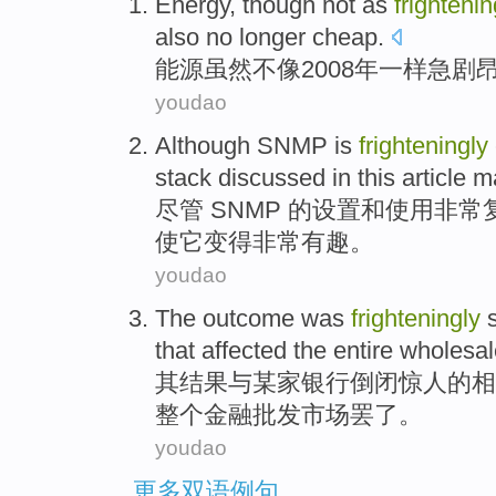
Energy
,
though
not
as
frightenin
also
no longer
cheap
.
能源
虽然
不
像
2008年
一样急剧
youdao
Although
SNMP
is
frighteningly
stack
discussed
in
this article
m
尽管
SNMP
的
设置
和
使用
非常
使
它
变得
非常有趣
。
youdao
The
outcome was
frighteningly
that affected
the entire
wholesa
其
结果
与某家
银行
倒闭
惊人
的
相
整个
金融批发市场罢了。
youdao
更多双语例句