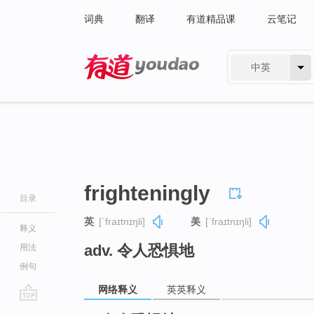
词典
翻译
有道精品课
云笔记
中英
有道 - 网易旗下搜索
frighteningly
目录
英
[ˈfraɪtnɪŋli]
美
[ˈfraɪtnɪŋli]
释义
adv. 令人恐惧地
用法
例句
网络释义
英英释义
go