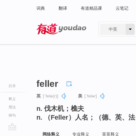
词典
翻译
有道精品课
云笔记
中英
有道 - 网易旗下搜索
feller
目录
英
[ˈfelə(r)]
美
[ˈfelər]
释义
n. 伐木机；樵夫
用法
例句
n. （Feller）人名；（德、
go
网络释义
专业释义
英英释义