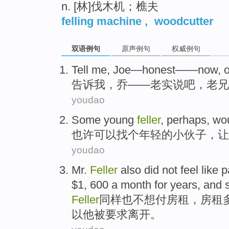
n. [林]伐木机；樵夫
felling machine
,
woodcutter
双语例句
原声例句
权威例句
Tell
me
,
Joe
—
honest
——now,
告诉
我
，
乔
——
老实
说吧，
老兄
youdao
Some
young
feller
,
perhaps
,
wo
也许
可以
找个
年轻
的
小伙子
，让
youdao
Mr.
Feller
also
did not feel
like
p
$1, 600
a month
for years
, and
Feller
同样也
不想
付
房租
，房租
以
他
被
要求
离开。