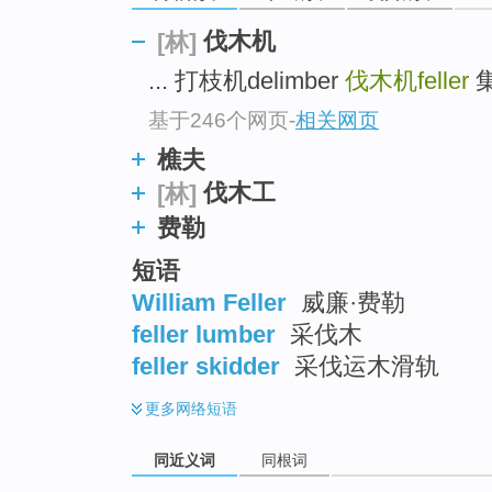
top
伐木机
[林]
... 打枝机delimber
伐木机feller
集
基于246个网页
-
相关网页
樵夫
伐木工
[林]
费勒
短语
William Feller
威廉·费勒
feller lumber
采伐木
feller skidder
采伐运木滑轨
更多
网络短语
同近义词
同根词